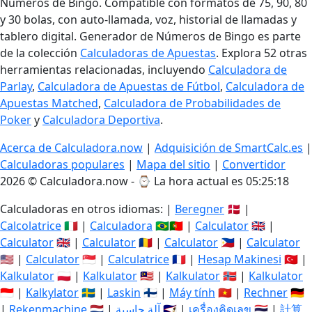
Números de Bingo. Compatible con formatos de 75, 90, 80
y 30 bolas, con auto-llamada, voz, historial de llamadas y
tablero digital. Generador de Números de Bingo es parte
de la colección
Calculadoras de Apuestas
. Explora 52 otras
herramientas relacionadas, incluyendo
Calculadora de
Parlay
,
Calculadora de Apuestas de Fútbol
,
Calculadora de
Apuestas Matched
,
Calculadora de Probabilidades de
Poker
y
Calculadora Deportiva
.
Acerca de Calculadora.now
|
Adquisición de SmartCalc.es
|
Calculadoras populares
|
Mapa del sitio
|
Convertidor
2026 © Calculadora.now - ⌚
La hora actual es 05:25:18
Calculadoras en otros idiomas: |
Beregner
🇩🇰 |
Calcolatrice
🇮🇹 |
Calculadora
🇧🇷🇵🇹 |
Calculator
🇬🇧 |
Calculator
🇬🇧 |
Calculator
🇷🇴 |
Calculator
🇵🇭 |
Calculator
🇺🇸 |
Calculator
🇸🇬 |
Calculatrice
🇫🇷 |
Hesap Makinesi
🇹🇷 |
Kalkulator
🇵🇱 |
Kalkulator
🇲🇾 |
Kalkulator
🇳🇴 |
Kalkulator
🇮🇩 |
Kalkylator
🇸🇪 |
Laskin
🇫🇮 |
Máy tính
🇻🇳 |
Rechner
🇩🇪
|
Rekenmachine
🇳🇱 |
آلة حاسبة
🇸🇦 |
เครื่องคิดเลข
🇹🇭 |
計算