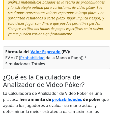
análisis matemáticos basados en la teoría de probabilidades
y la estrategia óptima para variaciones de video póker. Los
resultados representan valores esperados a largo plazo y no
garantizan resultados a corto plazo. Jugar implica riesgos, y
solo debes jugar con dinero que puedas permitirte perder.
Siempre verifica las tablas de pagos específicas en tu casino,
ya que pueden variar significativamente.
Fórmula del
Valor Esperado
(EV):
EV = (Σ (
Probabilidad
de la Mano × Pago)) /
Simulaciones Totales
¿Qué es la Calculadora de
Analizador de Video Póker?
La Calculadora de Analizador de Video Póker es una
práctica
herramienta de
probabilidades
de póker
que
ayuda a los jugadores a evaluar su mano actual y
determinar la mejor estrategia para maximizar los