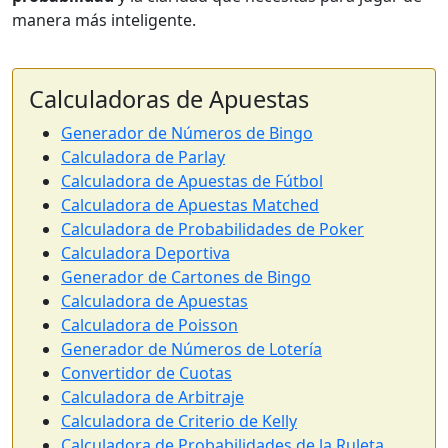
manera más inteligente.
Calculadoras de Apuestas
Generador de Números de Bingo
Calculadora de Parlay
Calculadora de Apuestas de Fútbol
Calculadora de Apuestas Matched
Calculadora de Probabilidades de Poker
Calculadora Deportiva
Generador de Cartones de Bingo
Calculadora de Apuestas
Calculadora de Poisson
Generador de Números de Lotería
Convertidor de Cuotas
Calculadora de Arbitraje
Calculadora de Criterio de Kelly
Calculadora de Probabilidades de la Ruleta