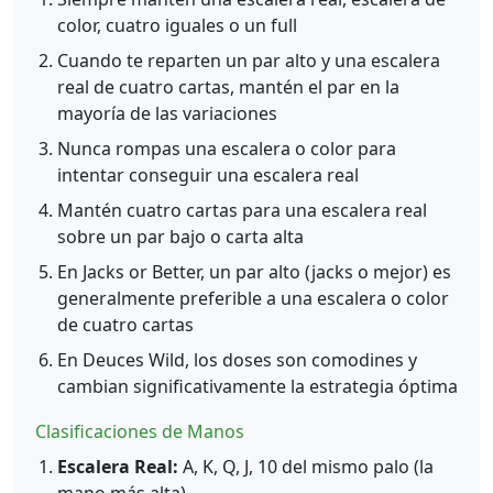
color, cuatro iguales o un full
Cuando te reparten un par alto y una escalera
real de cuatro cartas, mantén el par en la
mayoría de las variaciones
Nunca rompas una escalera o color para
intentar conseguir una escalera real
Mantén cuatro cartas para una escalera real
sobre un par bajo o carta alta
En Jacks or Better, un par alto (jacks o mejor) es
generalmente preferible a una escalera o color
de cuatro cartas
En Deuces Wild, los doses son comodines y
cambian significativamente la estrategia óptima
Clasificaciones de Manos
Escalera Real:
A, K, Q, J, 10 del mismo palo (la