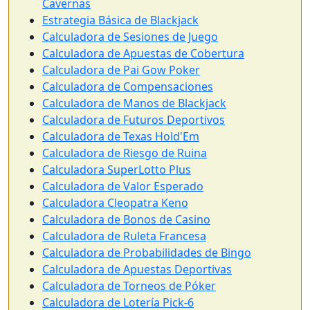
Cavernas
Estrategia Básica de Blackjack
Calculadora de Sesiones de Juego
Calculadora de Apuestas de Cobertura
Calculadora de Pai Gow Poker
Calculadora de Compensaciones
Calculadora de Manos de Blackjack
Calculadora de Futuros Deportivos
Calculadora de Texas Hold'Em
Calculadora de Riesgo de Ruina
Calculadora SuperLotto Plus
Calculadora de Valor Esperado
Calculadora Cleopatra Keno
Calculadora de Bonos de Casino
Calculadora de Ruleta Francesa
Calculadora de Probabilidades de Bingo
Calculadora de Apuestas Deportivas
Calculadora de Torneos de Póker
Calculadora de Lotería Pick-6