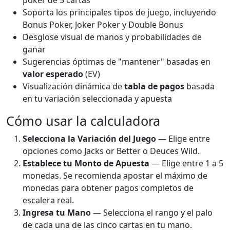
póker de 5 cartas
Soporta los principales tipos de juego, incluyendo
Bonus Poker, Joker Poker y Double Bonus
Desglose visual de manos y probabilidades de
ganar
Sugerencias óptimas de "mantener" basadas en
valor esperado
(EV)
Visualización dinámica de
tabla de pagos
basada
en tu variación seleccionada y apuesta
Cómo usar la calculadora
Selecciona la Variación del Juego
— Elige entre
opciones como Jacks or Better o Deuces Wild.
Establece tu Monto de Apuesta
— Elige entre 1 a 5
monedas. Se recomienda apostar el máximo de
monedas para obtener pagos completos de
escalera real.
Ingresa tu Mano
— Selecciona el rango y el palo
de cada una de las cinco cartas en tu mano.