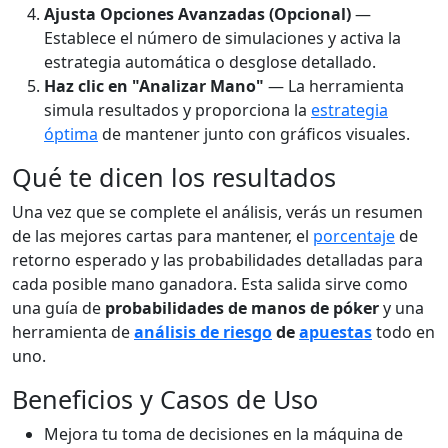
Ajusta Opciones Avanzadas (Opcional)
—
Establece el número de simulaciones y activa la
estrategia automática o desglose detallado.
Haz clic en "Analizar Mano"
— La herramienta
simula resultados y proporciona la
estrategia
óptima
de mantener junto con gráficos visuales.
Qué te dicen los resultados
Una vez que se complete el análisis, verás un resumen
de las mejores cartas para mantener, el
porcentaje
de
retorno esperado y las probabilidades detalladas para
cada posible mano ganadora. Esta salida sirve como
una guía de
probabilidades de manos de póker
y una
herramienta de
análisis de riesgo
de
apuestas
todo en
uno.
Beneficios y Casos de Uso
Mejora tu toma de decisiones en la máquina de