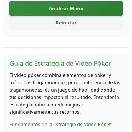
Analizar Mano
Reiniciar
Guía de Estrategia de Video Póker
El video póker combina elementos de póker y
máquinas tragamonedas, pero a diferencia de las
tragamonedas, es un juego de habilidad donde
tus decisiones impactan el resultado. Entender la
estrategia óptima puede mejorar
significativamente tus retornos.
Fundamentos de la Estrategia de Video Póker