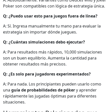
A: Absolutamente. Variantes como Deuces Wild y Joker
Poker son compatibles con lógica de estrategia única.
Q: ¿Puedo usar esto para juegos fuera de línea?
A: Sí. Ingresa manualmente tu mano para evaluar la
estrategia sin importar dónde juegues.
Q: ¿Cuántas simulaciones debo ejecutar?
A: Para resultados más rápidos, 10,000 simulaciones
son un buen equilibrio. Aumenta la cantidad para
obtener resultados más precisos.
Q: ¿Es solo para jugadores experimentados?
A: Para nada. Los principiantes pueden usarlo como
una
guía de probabilidades de póker
y aprender
rápidamente las jugadas óptimas para diferentes
situaciones.