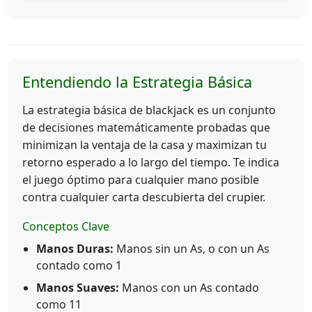
Entendiendo la Estrategia Básica
La estrategia básica de blackjack es un conjunto
de decisiones matemáticamente probadas que
minimizan la ventaja de la casa y maximizan tu
retorno esperado a lo largo del tiempo. Te indica
el juego óptimo para cualquier mano posible
contra cualquier carta descubierta del crupier.
Conceptos Clave
Manos Duras:
Manos sin un As, o con un As
contado como 1
Manos Suaves:
Manos con un As contado
como 11