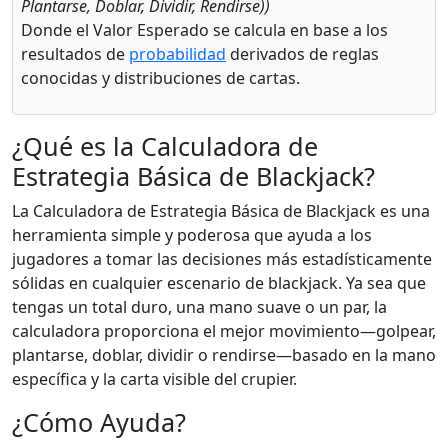
Plantarse, Doblar, Dividir, Rendirse))
Donde el Valor Esperado se calcula en base a los
resultados de
probabilidad
derivados de reglas
conocidas y distribuciones de cartas.
¿Qué es la Calculadora de
Estrategia Básica de Blackjack?
La Calculadora de Estrategia Básica de Blackjack es una
herramienta simple y poderosa que ayuda a los
jugadores a tomar las decisiones más estadísticamente
sólidas en cualquier escenario de blackjack. Ya sea que
tengas un total duro, una mano suave o un par, la
calculadora proporciona el mejor movimiento—golpear,
plantarse, doblar, dividir o rendirse—basado en la mano
específica y la carta visible del crupier.
¿Cómo Ayuda?