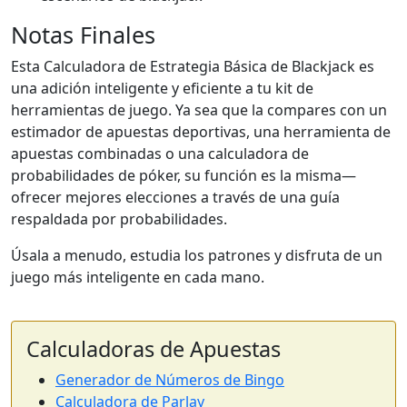
Notas Finales
Esta Calculadora de Estrategia Básica de Blackjack es
una adición inteligente y eficiente a tu kit de
herramientas de juego. Ya sea que la compares con un
estimador de apuestas deportivas, una herramienta de
apuestas combinadas o una calculadora de
probabilidades de póker, su función es la misma—
ofrecer mejores elecciones a través de una guía
respaldada por probabilidades.
Úsala a menudo, estudia los patrones y disfruta de un
juego más inteligente en cada mano.
Calculadoras de Apuestas
Generador de Números de Bingo
Calculadora de Parlay