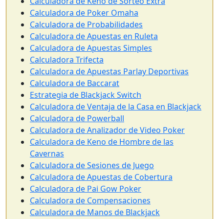
Calculadora de Keno de Sorteo Extra
Calculadora de Poker Omaha
Calculadora de Probabilidades
Calculadora de Apuestas en Ruleta
Calculadora de Apuestas Simples
Calculadora Trifecta
Calculadora de Apuestas Parlay Deportivas
Calculadora de Baccarat
Estrategia de Blackjack Switch
Calculadora de Ventaja de la Casa en Blackjack
Calculadora de Powerball
Calculadora de Analizador de Video Poker
Calculadora de Keno de Hombre de las
Cavernas
Calculadora de Sesiones de Juego
Calculadora de Apuestas de Cobertura
Calculadora de Pai Gow Poker
Calculadora de Compensaciones
Calculadora de Manos de Blackjack