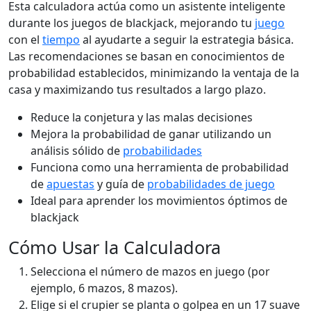
Esta calculadora actúa como un asistente inteligente
durante los juegos de blackjack, mejorando tu
juego
con el
tiempo
al ayudarte a seguir la estrategia básica.
Las recomendaciones se basan en conocimientos de
probabilidad establecidos, minimizando la ventaja de la
casa y maximizando tus resultados a largo plazo.
Reduce la conjetura y las malas decisiones
Mejora la probabilidad de ganar utilizando un
análisis sólido de
probabilidades
Funciona como una herramienta de probabilidad
de
apuestas
y guía de
probabilidades de juego
Ideal para aprender los movimientos óptimos de
blackjack
Cómo Usar la Calculadora
Selecciona el número de mazos en juego (por
ejemplo, 6 mazos, 8 mazos).
Elige si el crupier se planta o golpea en un 17 suave