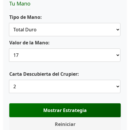
Tu Mano
Tipo de Mano:
Valor de la Mano:
Carta Descubierta del Crupier:
Mostrar Estrategia
Reiniciar