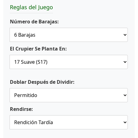
Reglas del Juego
Número de Barajas:
El Crupier Se Planta En:
Doblar Después de Dividir:
Rendirse: