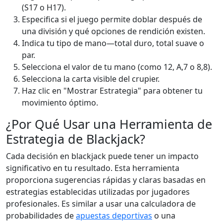
(S17 o H17).
Especifica si el juego permite doblar después de
una división y qué opciones de rendición existen.
Indica tu tipo de mano—total duro, total suave o
par.
Selecciona el valor de tu mano (como 12, A,7 o 8,8).
Selecciona la carta visible del crupier.
Haz clic en "Mostrar Estrategia" para obtener tu
movimiento óptimo.
¿Por Qué Usar una Herramienta de
Estrategia de Blackjack?
Cada decisión en blackjack puede tener un impacto
significativo en tu resultado. Esta herramienta
proporciona sugerencias rápidas y claras basadas en
estrategias establecidas utilizadas por jugadores
profesionales. Es similar a usar una calculadora de
probabilidades de
apuestas deportivas
o una