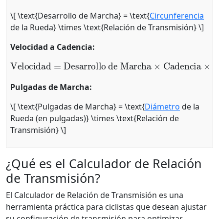
\[ \text{Desarrollo de Marcha} = \text{
Circunferencia
de la Rueda} \times \text{Relación de Transmisión} \]
Velocidad a Cadencia:
Desarrollo de Marcha
Velocidad
×
Cadencia
=
×
60
÷
1000
(
k
m
/
h
)
Pulgadas de Marcha:
\[ \text{Pulgadas de Marcha} = \text{
Diámetro
de la
Rueda (en pulgadas)} \times \text{Relación de
Transmisión} \]
¿Qué es el Calculador de Relación
de Transmisión?
El Calculador de Relación de Transmisión es una
herramienta práctica para ciclistas que desean ajustar
su configuración de transmisión para optimizar