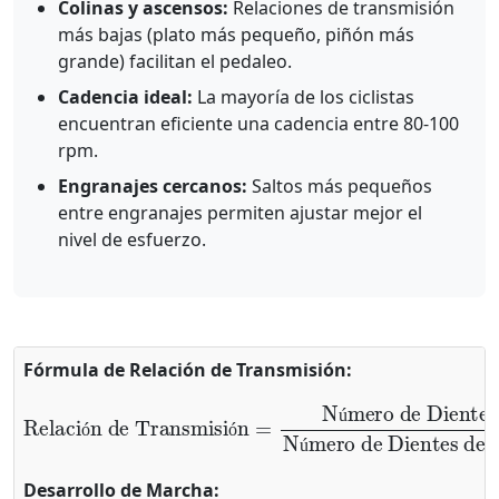
Colinas y ascensos:
Relaciones de transmisión
más bajas (plato más pequeño, piñón más
grande) facilitan el pedaleo.
Cadencia ideal:
La mayoría de los ciclistas
encuentran eficiente una cadencia entre 80-100
rpm.
Engranajes cercanos:
Saltos más pequeños
entre engranajes permiten ajustar mejor el
nivel de esfuerzo.
Fórmula de Relación de Transmisión:
Número de Dientes del Plato
Relación de Transmisión
Número de Dientes del Piñón Trasero
=
ú
ó
ó
ú
Desarrollo de Marcha: