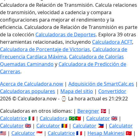
Calculadora de Relación de Transmisión. Calcula relaciones
de transmisión, velocidad a cadencia y compara
configuraciones para mejorar el rendimiento y la
eficiencia. Calculadora de Relación de Transmisión es parte
de la colección
Calculadoras de Deportes
. Explora 39 otras
herramientas relacionadas, incluyendo
Calculadora ACFT
,
Calculadora de Porcentaje de Victorias
,
Calculadora de
Frecuencia Cardíaca Máxima
,
Calculadora de Calorías
Quemadas Caminando
y
Calculadora de Predicción de
Carreras
.
Acerca de Calculadora.now
|
Adquisición de SmartCalc.es
|
Calculadoras populares
|
Mapa del sitio
|
Convertidor
2026 © Calculadora.now - ⌚
La hora actual es 21:29:22
Calculadoras en otros idiomas: |
Beregner
🇩🇰 |
Calcolatrice
🇮🇹 |
Calculadora
🇧🇷🇵🇹 |
Calculator
🇬🇧 |
Calculator
🇬🇧 |
Calculator
🇷🇴 |
Calculator
🇵🇭 |
Calculator
🇺🇸 |
Calculator
🇸🇬 |
Calculatrice
🇫🇷 |
Hesap Makinesi
🇹🇷 |