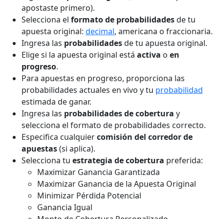
apostaste primero).
Selecciona el
formato de probabilidades
de tu
apuesta original:
decimal
, americana o fraccionaria.
Ingresa las
probabilidades
de tu apuesta original.
Elige si la apuesta original está
activa
o
en
progreso
.
Para apuestas en progreso, proporciona las
probabilidades actuales en vivo y tu
probabilidad
estimada de ganar.
Ingresa las
probabilidades de cobertura
y
selecciona el formato de probabilidades correcto.
Especifica cualquier
comisión del corredor de
apuestas
(si aplica).
Selecciona tu
estrategia de cobertura
preferida:
Maximizar Ganancia Garantizada
Maximizar Ganancia de la Apuesta Original
Minimizar Pérdida Potencial
Ganancia Igual