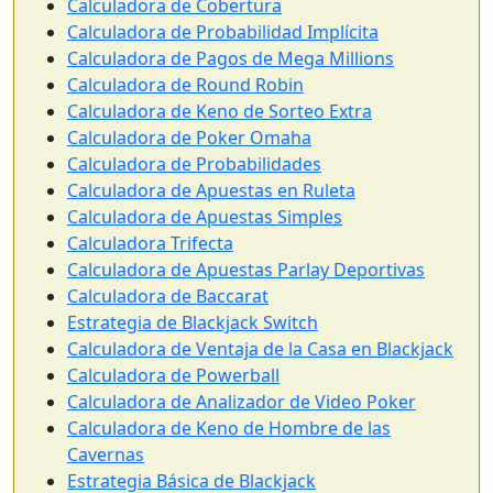
Calculadora de Cobertura
Calculadora de Probabilidad Implícita
Calculadora de Pagos de Mega Millions
Calculadora de Round Robin
Calculadora de Keno de Sorteo Extra
Calculadora de Poker Omaha
Calculadora de Probabilidades
Calculadora de Apuestas en Ruleta
Calculadora de Apuestas Simples
Calculadora Trifecta
Calculadora de Apuestas Parlay Deportivas
Calculadora de Baccarat
Estrategia de Blackjack Switch
Calculadora de Ventaja de la Casa en Blackjack
Calculadora de Powerball
Calculadora de Analizador de Video Poker
Calculadora de Keno de Hombre de las
Cavernas
Estrategia Básica de Blackjack