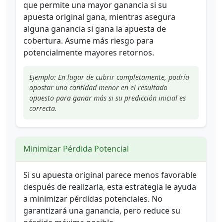
que permite una mayor ganancia si su
apuesta original gana, mientras asegura
alguna ganancia si gana la apuesta de
cobertura. Asume más riesgo para
potencialmente mayores retornos.
Ejemplo: En lugar de cubrir completamente, podría
apostar una cantidad menor en el resultado
opuesto para ganar más si su predicción inicial es
correcta.
Minimizar Pérdida Potencial
Si su apuesta original parece menos favorable
después de realizarla, esta estrategia le ayuda
a minimizar pérdidas potenciales. No
garantizará una ganancia, pero reduce su