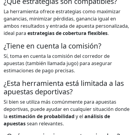
¿Qué estrategias son compatibles?
La herramienta ofrece estrategias como maximizar
ganancias, minimizar pérdidas, ganancia igual en
ambos resultados y entrada de apuesta personalizada,
ideal para
estrategias de cobertura flexibles
.
¿Tiene en cuenta la comisión?
Sí, toma en cuenta la comisión del corredor de
apuestas (también llamada jugo) para asegurar
estimaciones de pago precisas.
¿Esta herramienta está limitada a las
apuestas deportivas?
Si bien se utiliza más comúnmente para apuestas
deportivas, puede ayudar en cualquier situación donde
la
estimación de probabilidad
y el
análisis de
apuestas
sean relevantes.