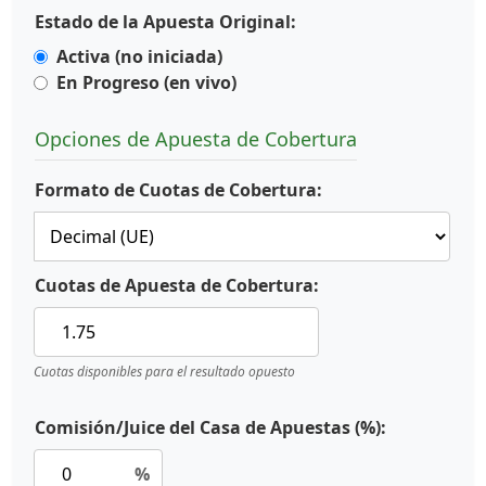
Estado de la Apuesta Original:
Activa (no iniciada)
En Progreso (en vivo)
Opciones de Apuesta de Cobertura
Formato de Cuotas de Cobertura:
Cuotas de Apuesta de Cobertura:
Cuotas disponibles para el resultado opuesto
Comisión/Juice del Casa de Apuestas (%):
%