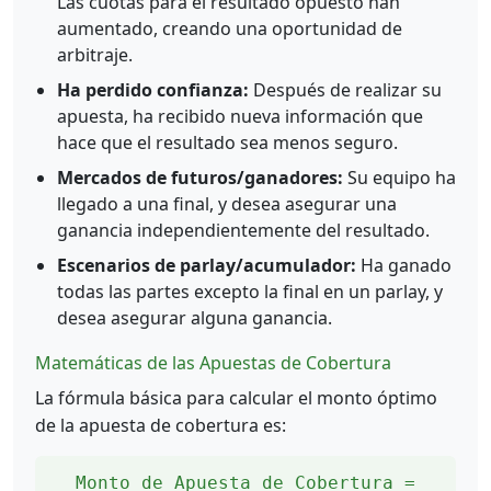
Las cuotas para el resultado opuesto han
aumentado, creando una oportunidad de
arbitraje.
Ha perdido confianza:
Después de realizar su
apuesta, ha recibido nueva información que
hace que el resultado sea menos seguro.
Mercados de futuros/ganadores:
Su equipo ha
llegado a una final, y desea asegurar una
ganancia independientemente del resultado.
Escenarios de parlay/acumulador:
Ha ganado
todas las partes excepto la final en un parlay, y
desea asegurar alguna ganancia.
Matemáticas de las Apuestas de Cobertura
La fórmula básica para calcular el monto óptimo
de la apuesta de cobertura es:
Monto de Apuesta de Cobertura =