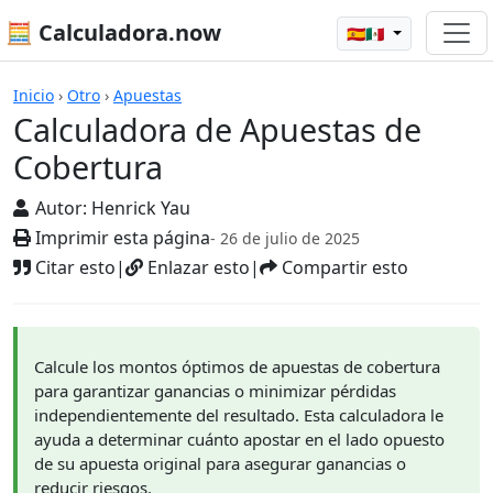
🧮 Calculadora.now
🇪🇸🇲🇽
Calculadoras
Inicio
›
Otro
›
Apuestas
Calculadora de Apuestas de
Cobertura
Autor:
Henrick Yau
Imprimir esta página
- 26 de julio de 2025
Citar esto
|
Enlazar esto
|
Compartir esto
Calcule los montos óptimos de apuestas de cobertura
para garantizar ganancias o minimizar pérdidas
independientemente del resultado. Esta calculadora le
ayuda a determinar cuánto apostar en el lado opuesto
de su apuesta original para asegurar ganancias o
reducir riesgos.