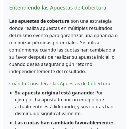
Entendiendo las Apuestas de Cobertura
Las apuestas de cobertura
son una estrategia
donde realiza apuestas en múltiples resultados
del mismo evento para garantizar una ganancia o
minimizar pérdidas potenciales. Se utiliza
comúnmente cuando las cuotas han cambiado a
su favor después de realizar su apuesta inicial, o
cuando desea asegurar algún retorno
independientemente del resultado.
Cuándo Considerar las Apuestas de Cobertura
Su apuesta original está ganando:
Por
ejemplo, ha apostado por un equipo que
actualmente está liderando, y sus cuotas han
disminuido significativamente.
Las cuotas han cambiado favorablemente: