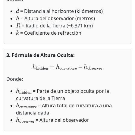
d
= Distancia al horizonte (kilómetros)
h
= Altura del observador (metros)
R
= Radio de la Tierra (~6,371 km)
k
= Coeficiente de refracción
3. Fórmula de Altura Oculta:
h
hidden
=
h
curvature
−
h
observer
Donde:
h
hidden
= Parte de un objeto oculta por la
curvatura de la Tierra
h
curvature
= Altura total de curvatura a una
distancia dada
h
observer
= Altura del observador