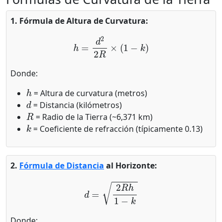
1. Fórmula de Altura de Curvatura:
h
=
d
2
2
R
×
(
1
−
k
)
Donde:
h
= Altura de curvatura (metros)
d
= Distancia (kilómetros)
R
= Radio de la Tierra (~6,371 km)
k
= Coeficiente de refracción (típicamente 0.13)
2.
Fórmula de Distancia
al Horizonte:
d
=
2
R
h
1
−
k
Donde: