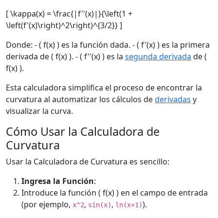
[ \kappa(x) = \frac{|f''(x)|}{\left(1 +
\left(f'(x)\right)^2\right)^{3/2}} ]
Donde: - ( f(x) ) es la función dada. - ( f'(x) ) es la primera
derivada de ( f(x) ). - ( f''(x) ) es la
segunda derivada
de (
f(x) ).
Esta calculadora simplifica el proceso de encontrar la
curvatura al automatizar los cálculos de
derivadas
y
visualizar la curva.
Cómo Usar la Calculadora de
Curvatura
Usar la Calculadora de Curvatura es sencillo:
Ingresa la Función
:
Introduce la función ( f(x) ) en el campo de entrada
(por ejemplo,
,
,
).
x^2
sin(x)
ln(x+1)