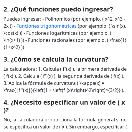
2. ¿Qué funciones puedo ingresar?
Puedes ingresar: - Polinomios (por ejemplo, ( x^2, x^3 -
2x )) -
Funciones trigonométricas
(por ejemplo, ( \sin(x),
\cos(x) )) - Funciones logarítmicas (por ejemplo, (
\ln(x+1) )) - Funciones racionales (por ejemplo, ( \frac{1}
{1+x^2} ))
3. ¿Cómo se calcula la curvatura?
La calculadora: 1. Calcula ( f'(x) ), la primera derivada de
( f(x) ). 2. Calcula ( f''(x) ), la segunda derivada de ( f(x) ).
3. Aplica la fórmula de curvatura ( \kappa(x) =
\frac{|f''(x)|}{\left(1 + \left(f'(x)\right)^2\right)^{3/2}} ).
4. ¿Necesito especificar un valor de ( x
)?
No, la calculadora proporciona la fórmula general si no
se especifica un valor de ( x ). Sin embargo, especificar (