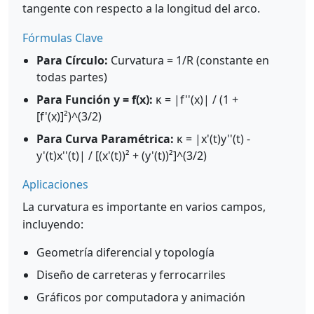
tangente con respecto a la longitud del arco.
Fórmulas Clave
Para Círculo:
Curvatura = 1/R (constante en
todas partes)
Para Función y = f(x):
κ = |f''(x)| / (1 +
[f'(x)]²)^(3/2)
Para Curva Paramétrica:
κ = |x'(t)y''(t) -
y'(t)x''(t)| / [(x'(t))² + (y'(t))²]^(3/2)
Aplicaciones
La curvatura es importante en varios campos,
incluyendo:
Geometría diferencial y topología
Diseño de carreteras y ferrocarriles
Gráficos por computadora y animación