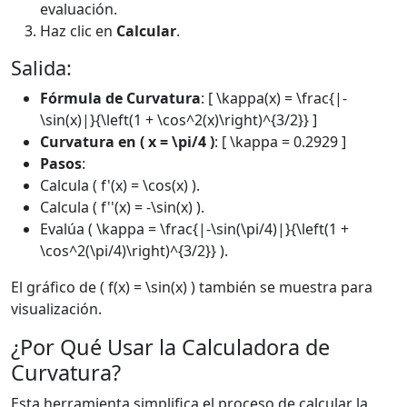
evaluación.
Haz clic en
Calcular
.
Salida:
Fórmula de Curvatura
: [ \kappa(x) = \frac{|-
\sin(x)|}{\left(1 + \cos^2(x)\right)^{3/2}} ]
Curvatura en ( x = \pi/4 )
: [ \kappa = 0.2929 ]
Pasos
:
Calcula ( f'(x) = \cos(x) ).
Calcula ( f''(x) = -\sin(x) ).
Evalúa ( \kappa = \frac{|-\sin(\pi/4)|}{\left(1 +
\cos^2(\pi/4)\right)^{3/2}} ).
El gráfico de ( f(x) = \sin(x) ) también se muestra para
visualización.
¿Por Qué Usar la Calculadora de
Curvatura?
Esta herramienta simplifica el proceso de calcular la