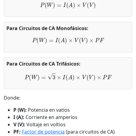
P
(
W
)
=
I
(
A
)
×
V
(
V
)
Para Circuitos de CA Monofásicos:
P
(
W
)
=
I
(
A
)
×
V
(
V
)
×
P
F
Para Circuitos de CA Trifásicos:
P
(
W
)
=
3
×
I
(
A
)
×
V
(
V
)
×
P
F
Donde:
P (W):
Potencia en vatios
I (A):
Corriente en amperios
V (V):
Voltaje en voltios
PF:
Factor de potencia
(para circuitos de CA)