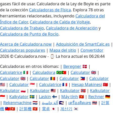
gases fácil de usar. Calculadora de la Ley de Boyle es parte
de la colección
Calculadoras de Física
. Explora 78 otras
herramientas relacionadas, incluyendo
Calculadora del
Índice de Calor
,
Calculadora de Caída de Voltaje
,
Calculadora de Trabajo
,
Calculadora de Aceleración
y
Calculadora de Punto de Rocío
.
Acerca de Calculadora.now
|
Adquisición de SmartCalc.es
|
Calculadoras populares
|
Mapa del sitio
|
Convertidor
2026 © Calculadora.now - ⌚
La hora actual es 06:26:45
Calculadoras en otros idiomas: |
Beregner
🇩🇰 |
Calcolatrice
🇮🇹 |
Calculadora
🇧🇷🇵🇹 |
Calculator
🇬🇧 |
Calculator
🇬🇧 |
Calculator
🇷🇴 |
Calculator
🇵🇭 |
Calculator
🇺🇸 |
Calculator
🇸🇬 |
Calculatrice
🇫🇷 |
Hesap Makinesi
🇹🇷 |
Kalkulator
🇵🇱 |
Kalkulator
🇲🇾 |
Kalkulator
🇳🇴 |
Kalkulator
🇮🇩 |
Kalkylator
🇸🇪 |
Laskin
🇫🇮 |
Máy tính
🇻🇳 |
Rechner
🇩🇪
|
Rekenmachine
🇳🇱 |
آلة حاسبة
🇸🇦 |
เครื่องคิดเลข
🇹🇭 |
計算
機
🇹🇼🇭🇰 |
計算機
🇭🇰 |
電卓
🇯🇵 |
계산기
🇰🇷