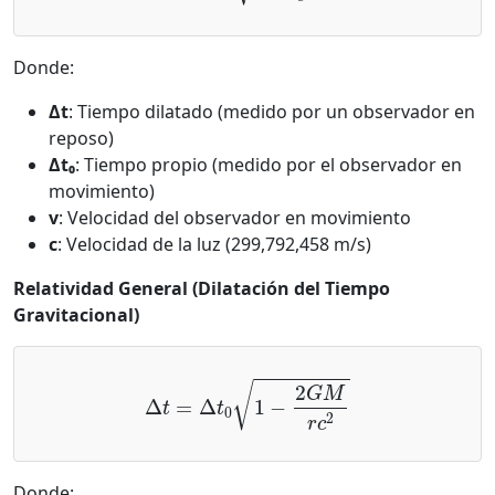
Donde:
Δt
: Tiempo dilatado (medido por un observador en
reposo)
Δt₀
: Tiempo propio (medido por el observador en
movimiento)
v
: Velocidad del observador en movimiento
c
: Velocidad de la luz (299,792,458 m/s)
Relatividad General (Dilatación del Tiempo
Gravitacional)
Δ
t
=
Δ
t
0
1
−
2
G
M
r
c
2
Donde: