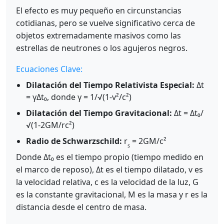
El efecto es muy pequeño en circunstancias
cotidianas, pero se vuelve significativo cerca de
objetos extremadamente masivos como las
estrellas de neutrones o los agujeros negros.
Ecuaciones Clave:
Dilatación del Tiempo Relativista Especial:
Δt
= γΔt₀, donde γ = 1/√(1-v²/c²)
Dilatación del Tiempo Gravitacional:
Δt = Δt₀/
√(1-2GM/rc²)
Radio de Schwarzschild:
r
= 2GM/c²
s
Donde Δt₀ es el tiempo propio (tiempo medido en
el marco de reposo), Δt es el tiempo dilatado, v es
la velocidad relativa, c es la velocidad de la luz, G
es la constante gravitacional, M es la masa y r es la
distancia desde el centro de masa.