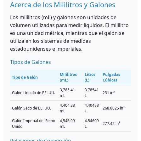
Acerca de los Mililitros y Galones
Los mililitros (mL) y galones son unidades de
volumen utilizadas para medir líquidos. El mililitro
es una unidad métrica, mientras que el galón se
utiliza en los sistemas de medidas
estadounidenses e imperiales.
Tipos de Galones
Mililitros
Litros
Pulgadas
Tipo de Galón
(mL)
(L)
Cúbicas
3,785.41
3.78541
Galón Líquido de EE. UU.
231 in³
mL
L
4,404.88
4.40488
Galón Seco de EE. UU.
268.8025 in³
mL
L
Galón Imperial del Reino
4,546.09
4.54609
277.42 in³
Unido
mL
L
Relaciones de Conversión