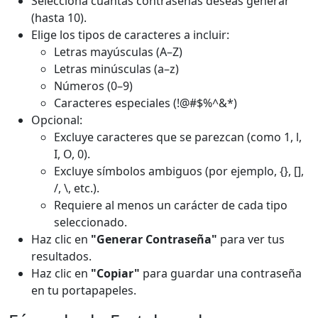
Selecciona cuántas contraseñas deseas generar
(hasta 10).
Elige los tipos de caracteres a incluir:
Letras mayúsculas (A–Z)
Letras minúsculas (a–z)
Números (0–9)
Caracteres especiales (!@#$%^&*)
Opcional:
Excluye caracteres que se parezcan (como 1, l,
I, O, 0).
Excluye símbolos ambiguos (por ejemplo, {}, [],
/, \, etc.).
Requiere al menos un carácter de cada tipo
seleccionado.
Haz clic en
"Generar Contraseña"
para ver tus
resultados.
Haz clic en
"Copiar"
para guardar una contraseña
en tu portapapeles.