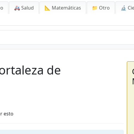
ro
🚑 Salud
📐 Matemáticas
📁 Otro
🔬 Ci
ortaleza de
r esto