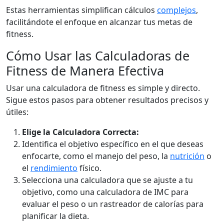
Estas herramientas simplifican cálculos
complejos
,
facilitándote el enfoque en alcanzar tus metas de
fitness.
Cómo Usar las Calculadoras de
Fitness de Manera Efectiva
Usar una calculadora de fitness es simple y directo.
Sigue estos pasos para obtener resultados precisos y
útiles:
Elige la Calculadora Correcta:
Identifica el objetivo específico en el que deseas
enfocarte, como el manejo del peso, la
nutrición
o
el
rendimiento
físico.
Selecciona una calculadora que se ajuste a tu
objetivo, como una calculadora de IMC para
evaluar el peso o un rastreador de calorías para
planificar la dieta.