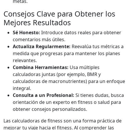
metas.
Consejos Clave para Obtener los
Mejores Resultados
Sé Honesto:
Introduce datos reales para obtener
comentarios más útiles.
Actualiza Regularmente:
Reevalúa tus métricas a
medida que progresas para mantener los planes
relevantes.
Combina Herramientas:
Usa múltiples
calculadoras juntas (por ejemplo, BMR y
calculadoras de macronutrientes) para un enfoque
integral.
Consulta a un Profesional:
Si tienes dudas, busca
orientación de un experto en fitness o salud para
obtener consejos personalizados.
Las calculadoras de fitness son una forma práctica de
mejorar tu viaje hacia el fitness. Al comprender las