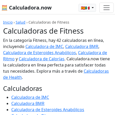
🧮 Calculadora.now
🇪🇸🇲🇽
Inicio
›
Salud
›
Calculadoras de Fitness
Calculadoras de Fitness
En la categoría Fitness, hay 42 calculadoras en línea,
incluyendo
Calculadora de IMC
,
Calculadora BMR
,
Calculadora de Esteroides Anabólicos
,
Calculadora de
Ritmo
y
Calculadora de Calorías
. Calculadora.now tiene
la calculadora en línea perfecta para satisfacer todas
tus necesidades. Explora más a través de
Calculadoras
de Health
.
Calculadoras
Calculadora de IMC
Calculadora BMR
Calculadora de Esteroides Anabólicos