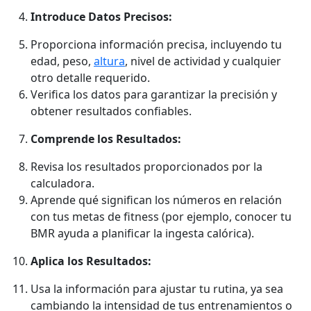
Introduce Datos Precisos:
Proporciona información precisa, incluyendo tu
edad, peso,
altura
, nivel de actividad y cualquier
otro detalle requerido.
Verifica los datos para garantizar la precisión y
obtener resultados confiables.
Comprende los Resultados:
Revisa los resultados proporcionados por la
calculadora.
Aprende qué significan los números en relación
con tus metas de fitness (por ejemplo, conocer tu
BMR ayuda a planificar la ingesta calórica).
Aplica los Resultados:
Usa la información para ajustar tu rutina, ya sea
cambiando la intensidad de tus entrenamientos o