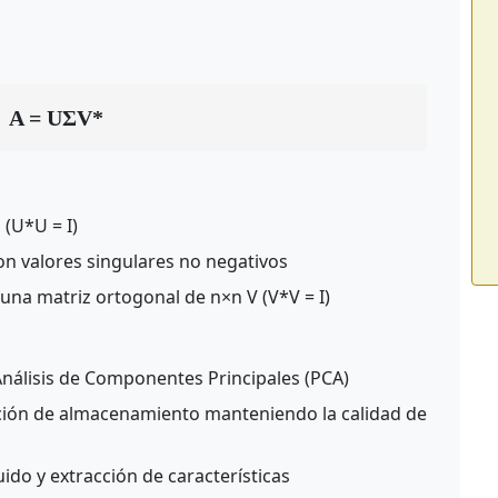
A = UΣV*
(U*U = I)
on valores singulares no negativos
una matriz ortogonal de n×n V (V*V = I)
nálisis de Componentes Principales (PCA)
ión de almacenamiento manteniendo la calidad de
ido y extracción de características