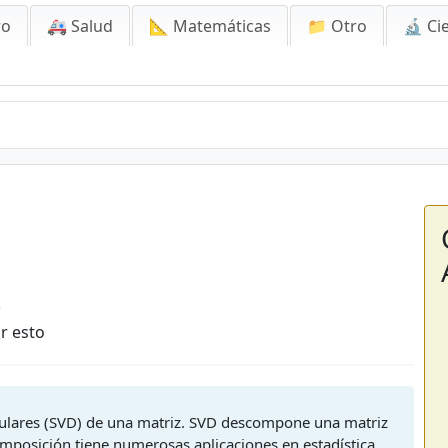
ro
🚑 Salud
📐 Matemáticas
📁 Otro
🔬 Ci
5
r esto
gulares (SVD) de una matriz. SVD descompone una matriz
mposición tiene numerosas aplicaciones en estadística,