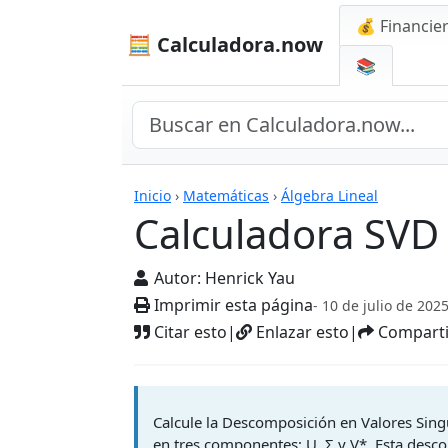
💰 Financie
🧮 Calculadora.now
📚
Calculadoras
Inicio
›
Matemáticas
›
Álgebra Lineal
Calculadora SVD
Autor:
Henrick Yau
Imprimir esta página
- 10 de julio de 202
Citar esto
|
Enlazar esto
|
Comparti
Calcule la Descomposición en Valores Sin
en tres componentes: U, Σ y V*. Esta desco