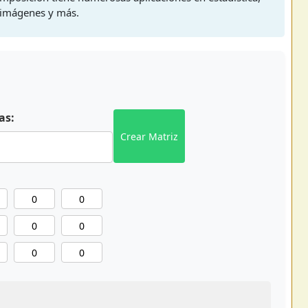
 imágenes y más.
as:
Crear Matriz