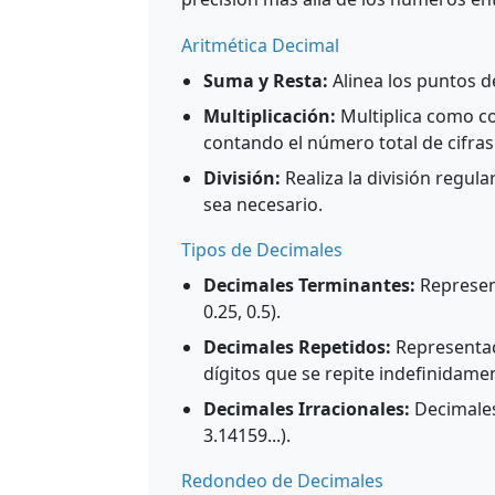
Aritmética Decimal
Suma y Resta:
Alinea los puntos de
Multiplicación:
Multiplica como co
contando el número total de cifra
División:
Realiza la división regula
sea necesario.
Tipos de Decimales
Decimales Terminantes:
Represen
0.25, 0.5).
Decimales Repetidos:
Representac
dígitos que se repite indefinidamen
Decimales Irracionales:
Decimales
3.14159...).
Redondeo de Decimales