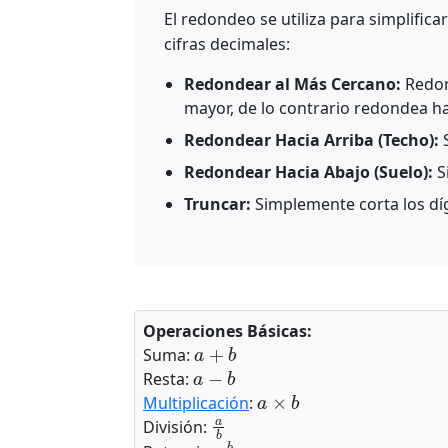
El redondeo se utiliza para simplifi
cifras decimales:
Redondear al Más Cercano:
Redond
mayor, de lo contrario redondea ha
Redondear Hacia Arriba (Techo):
S
Redondear Hacia Abajo (Suelo):
S
Truncar:
Simplemente corta los dígi
Operaciones Básicas:
a
+
b
Suma:
a
−
b
Resta:
a
×
b
Multiplicación
:
a
b
División:
a
b