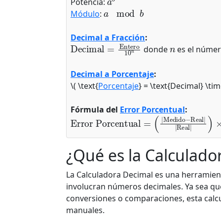
Potencia:
a
mod
b
Módulo
:
Decimal a Fracción
:
Decimal
=
Entero
10
n
n
donde
es el númer
Decimal a Porcentaje
:
\( \text{
Porcentaje
} = \text{Decimal} \tim
Fórmula del
Error Porcentual
:
Error Porcentual
(
|
Medido
−
Real
|
|
=
Real
|
)
×
100
%
¿Qué es la Calculado
La Calculadora Decimal es una herramien
involucran números decimales. Ya sea que
conversiones o comparaciones, esta calcu
manuales.