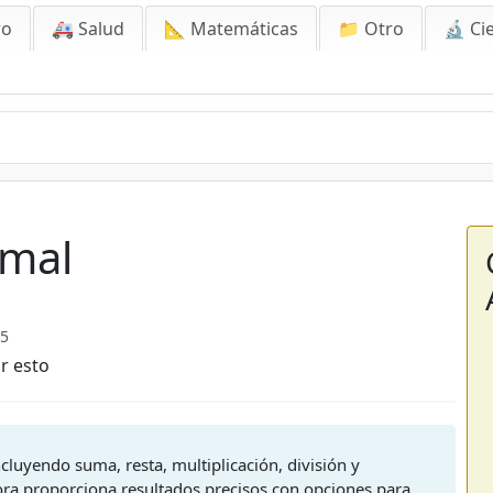
ro
🚑 Salud
📐 Matemáticas
📁 Otro
🔬 Ci
imal
25
r esto
cluyendo suma, resta, multiplicación, división y
ra proporciona resultados precisos con opciones para