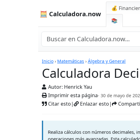
💰 Financie
🧮 Calculadora.now
📚
Calculadoras
Inicio
›
Matemáticas
›
Álgebra y General
Calculadora Dec
Autor:
Henrick Yau
Imprimir esta página
- 30 de mayo de 20
Citar esto
|
Enlazar esto
|
Comparti
Realiza cálculos con números decimales, in
operaciones más avanzadas. Esta calculado