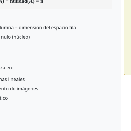
A) + nulidad(A) = n
lumna = dimensión del espacio fila
 nulo (núcleo)
iza en:
mas lineales
ento de imágenes
tico