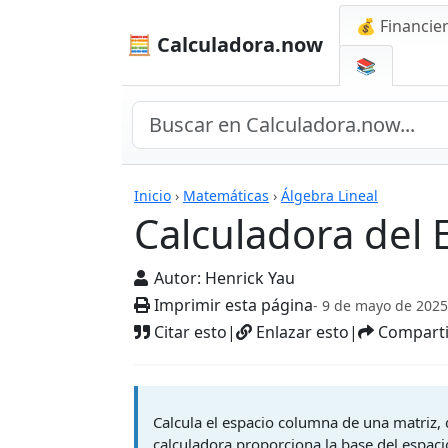
💰 Financie
🧮 Calculadora.now
📚
Calculadoras
Inicio
›
Matemáticas
›
Álgebra Lineal
Calculadora del
Autor:
Henrick Yau
Imprimir esta página
- 9 de mayo de 2025
Citar esto
|
Enlazar esto
|
Comparti
Calcula el espacio columna de una matriz, 
calculadora proporciona la base del espac