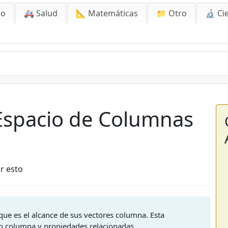
ro
🚑 Salud
📐 Matemáticas
📁 Otro
🔬 Ci
 Espacio de Columnas
r esto
que es el alcance de sus vectores columna. Esta
io columna y propiedades relacionadas.