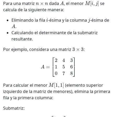
Para una matriz
dada
, el menor
se
calcula de la siguiente manera:
i
j
Eliminando la fila
-ésima y la columna
-ésima de
A
.
Calculando el determinante de la submatriz
resultante.
3
×
3
Por ejemplo, considera una matriz
:
A
=
[
2
4
3
1
5
6
0
7
8
]
M
[
1
,
1
]
Para calcular el menor
(elemento superior
izquierdo de la matriz de menores), elimina la primera
fila y la primera columna:
Submatriz:
[
5
6
7
8
]