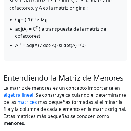
Si M es la matriz de menores, C es la matriz de
cofactores, y A es la matriz original:
i+j
C
= (-1)
× M
ij
ij
T
adj(A) = C
(la transpuesta de la matriz de
cofactores)
-1
A
= adj(A) / det(A) (si det(A) ≠ 0)
Entendiendo la Matriz de Menores
La matriz de menores es un concepto importante en
álgebra lineal
. Se construye calculando el determinante
de las
matrices
más pequeñas formadas al eliminar la
fila y la columna de cada elemento en la matriz original.
Estas matrices más pequeñas se conocen como
menores
.
n
×
n
A
M
[
i
,
j
]