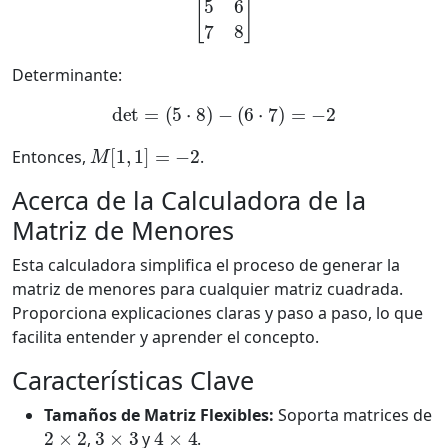
Determinante:
det
=
(
5
⋅
8
)
−
(
6
⋅
7
)
=
−
2
M
[
1
,
1
]
=
−
2
Entonces,
.
Acerca de la Calculadora de la
Matriz de Menores
Esta calculadora simplifica el proceso de generar la
matriz de menores para cualquier matriz cuadrada.
Proporciona explicaciones claras y paso a paso, lo que
facilita entender y aprender el concepto.
Características Clave
Tamaños de Matriz Flexibles:
Soporta matrices de
2
×
2
3
×
3
4
×
4
,
y
.