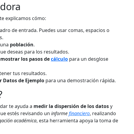
adora
í te explicamos cómo:
uadro de entrada. Puedes usar comas, espacios o
s.
 una
población
.
ue deseas para los resultados.
a
mostrar los pasos de
cálculo
para un desglose
ener tus resultados.
r Datos de Ejemplo
para una demostración rápida.
?
ndar te ayuda a
medir la dispersión de los datos
y
 que estés revisando un
informe
financiero
, realizando
igación académica
, esta herramienta apoya la toma de