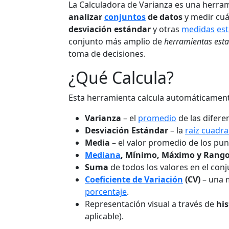
La Calculadora de Varianza es una herram
analizar
conjuntos
de datos
y medir cuán
desviación estándar
y otras
medidas
est
conjunto más amplio de
herramientas esta
toma de decisiones.
¿Qué Calcula?
Esta herramienta calcula automáticament
Varianza
– el
promedio
de las difere
Desviación Estándar
– la
raíz cuadr
Media
– el valor promedio de los pun
Mediana
, Mínimo, Máximo y Rang
Suma
de todos los valores en el conj
Coeficiente de Variación
(CV)
– una 
porcentaje
.
Representación visual a través de
hi
aplicable).