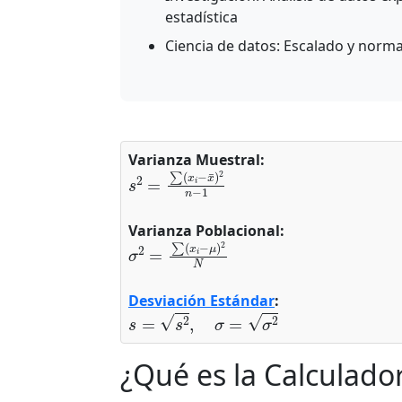
estadística
Ciencia de datos: Escalado y normal
Varianza Muestral:
s
2
=
∑
(
x
i
−
x
¯
)
2
n
−
1
Varianza Poblacional:
σ
2
=
∑
(
x
i
−
μ
)
2
N
Desviación Estándar
:
s
=
s
2
,
σ
=
σ
2
¿Qué es la Calculado