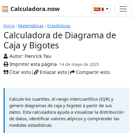
🧮 Calculadora.now
🇪🇸🇲🇽
Calculadora de Diagrama de Caja y B
Inicio
›
Matemáticas
›
Estadísticas
Calculadora de Diagrama de
Caja y Bigotes
Autor:
Henrick Yau
Imprimir esta página
- 14 de mayo de 2025
Citar esto
|
Enlazar esto
|
Compartir esto
Calcule los cuartiles, el rango intercuartílico (IQR) y
genere diagramas de caja y bigotes a partir de sus
datos. Esta calculadora ayuda a visualizar la distribución
de datos, identificar valores atípicos y comprender las
medidas estadísticas.