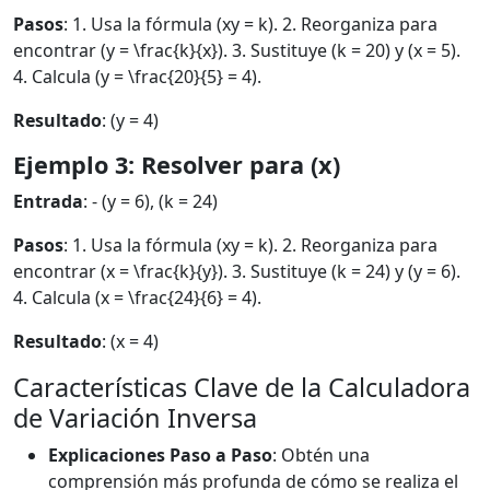
Pasos
: 1. Usa la fórmula (xy = k). 2. Reorganiza para
encontrar (y = \frac{k}{x}). 3. Sustituye (k = 20) y (x = 5).
4. Calcula (y = \frac{20}{5} = 4).
Resultado
: (y = 4)
Ejemplo 3: Resolver para (x)
Entrada
: - (y = 6), (k = 24)
Pasos
: 1. Usa la fórmula (xy = k). 2. Reorganiza para
encontrar (x = \frac{k}{y}). 3. Sustituye (k = 24) y (y = 6).
4. Calcula (x = \frac{24}{6} = 4).
Resultado
: (x = 4)
Características Clave de la Calculadora
de Variación Inversa
Explicaciones Paso a Paso
: Obtén una
comprensión más profunda de cómo se realiza el