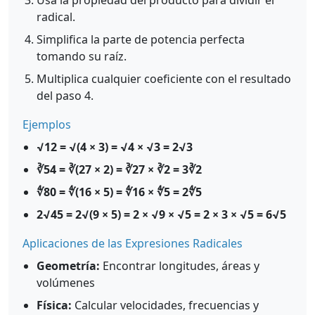
Usa la propiedad del producto para dividir el
radical.
Simplifica la parte de potencia perfecta
tomando su raíz.
Multiplica cualquier coeficiente con el resultado
del paso 4.
Ejemplos
√12 = √(4 × 3) = √4 × √3 = 2√3
∛54 = ∛(27 × 2) = ∛27 × ∛2 = 3∛2
∜80 = ∜(16 × 5) = ∜16 × ∜5 = 2∜5
2√45 = 2√(9 × 5) = 2 × √9 × √5 = 2 × 3 × √5 = 6√5
Aplicaciones de las Expresiones Radicales
Geometría:
Encontrar longitudes, áreas y
volúmenes
Física:
Calcular velocidades, frecuencias y