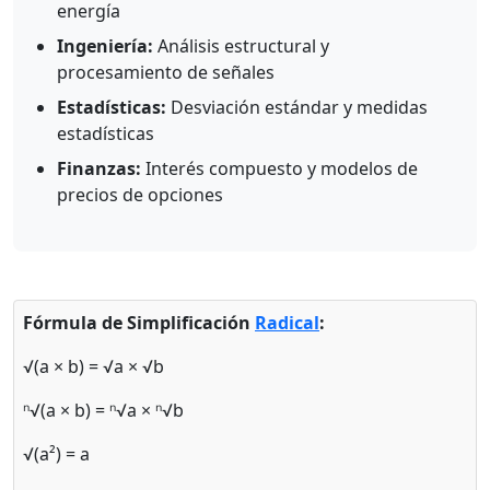
energía
Ingeniería:
Análisis estructural y
procesamiento de señales
Estadísticas:
Desviación estándar y medidas
estadísticas
Finanzas:
Interés compuesto y modelos de
precios de opciones
Fórmula de Simplificación
Radical
:
√(a × b) = √a × √b
ⁿ√(a × b) = ⁿ√a × ⁿ√b
√(a²) = a