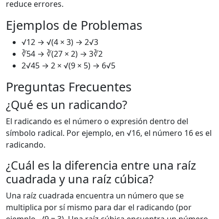
reduce errores.
Ejemplos de Problemas
√12 → √(4 × 3) → 2√3
∛54 → ∛(27 × 2) → 3∛2
2√45 → 2 × √(9 × 5) → 6√5
Preguntas Frecuentes
¿Qué es un radicando?
El radicando es el número o expresión dentro del
símbolo radical. Por ejemplo, en √16, el número 16 es el
radicando.
¿Cuál es la diferencia entre una raíz
cuadrada y una raíz cúbica?
Una raíz cuadrada encuentra un número que se
multiplica por sí mismo para dar el radicando (por