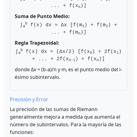
... + f(x
)]
n
Suma de Punto Medio:
b
∫
f(x) dx ≈ Δx [f(m
) + f(m
) +
a
1
2
... + f(m
)]
n
Regla Trapezoidal:
b
∫
f(x) dx ≈ (Δx/2) [f(x
) + 2f(x
)
a
0
1
+ ... + 2f(x
) + f(x
)]
n-1
n
donde Δx = (b-a)/n y m
es el punto medio del i-
i
ésimo subintervalo.
Precisión y Error
La precisión de las sumas de Riemann
generalmente mejora a medida que aumenta el
número de subintervalos. Para la mayoría de las
funciones: