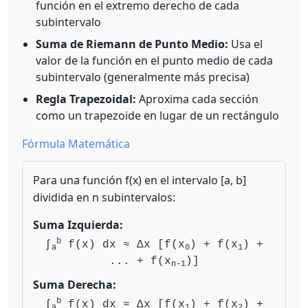
función en el extremo derecho de cada
subintervalo
Suma de Riemann de Punto Medio:
Usa el
valor de la función en el punto medio de cada
subintervalo (generalmente más precisa)
Regla Trapezoidal:
Aproxima cada sección
como un trapezoide en lugar de un rectángulo
Fórmula Matemática
Para una función f(x) en el intervalo [a, b]
dividida en n subintervalos:
Suma Izquierda:
b
∫
f(x) dx ≈ Δx [f(x
) + f(x
) +
a
0
1
... + f(x
)]
n-1
Suma Derecha:
b
∫
f(x) dx ≈ Δx [f(x
) + f(x
) +
a
1
2