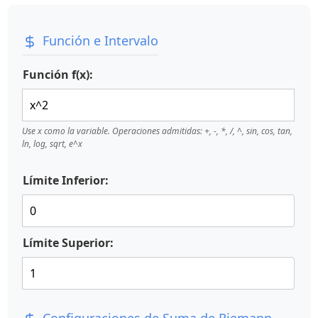
Función e Intervalo
Función f(x):
Use x como la variable. Operaciones admitidas: +, -, *, /, ^, sin, cos, tan,
ln, log, sqrt, e^x
Límite Inferior:
Límite Superior: