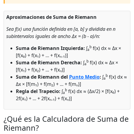
Aproximaciones de Suma de Riemann
Sea f(x) una función definida en [a, b] y dividida en n
subintervalos iguales de ancho Δx = (b - a)/n:
b
Suma de Riemann Izquierda:
∫
f(x) dx ≈ Δx ×
a
[f(x₀) + f(x₁) + ... + f(xₙ₋₁)]
b
Suma de Riemann Derecha:
∫
f(x) dx ≈ Δx ×
a
[f(x₁) + f(x₂) + ... + f(xₙ)]
b
Suma de Riemann del
Punto Medio
:
∫
f(x) dx ≈
a
Δx × [f(m₁) + f(m₂) + ... + f(mₙ)]
b
Regla del Trapecio:
∫
f(x) dx ≈ (Δx/2) × [f(x₀) +
a
2f(x₁) + ... + 2f(xₙ₋₁) + f(xₙ)]
¿Qué es la Calculadora de Suma de
Riemann?