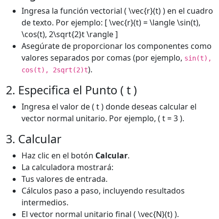
Ingresa la función vectorial ( \vec{r}(t) ) en el cuadro
de texto. Por ejemplo: [ \vec{r}(t) = \langle \sin(t),
\cos(t), 2\sqrt{2}t \rangle ]
Asegúrate de proporcionar los componentes como
valores separados por comas (por ejemplo,
sin(t),
).
cos(t), 2sqrt(2)t
2. Especifica el Punto ( t )
Ingresa el valor de ( t ) donde deseas calcular el
vector normal unitario. Por ejemplo, ( t = 3 ).
3. Calcular
Haz clic en el botón
Calcular
.
La calculadora mostrará:
Tus valores de entrada.
Cálculos paso a paso, incluyendo resultados
intermedios.
El vector normal unitario final ( \vec{N}(t) ).