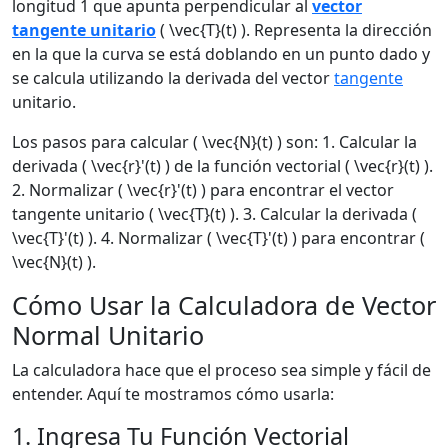
longitud 1 que apunta perpendicular al
vector
tangente unitario
( \vec{T}(t) ). Representa la dirección
en la que la curva se está doblando en un punto dado y
se calcula utilizando la derivada del vector
tangente
unitario.
Los pasos para calcular ( \vec{N}(t) ) son: 1. Calcular la
derivada ( \vec{r}'(t) ) de la función vectorial ( \vec{r}(t) ).
2. Normalizar ( \vec{r}'(t) ) para encontrar el vector
tangente unitario ( \vec{T}(t) ). 3. Calcular la derivada (
\vec{T}'(t) ). 4. Normalizar ( \vec{T}'(t) ) para encontrar (
\vec{N}(t) ).
Cómo Usar la Calculadora de Vector
Normal Unitario
La calculadora hace que el proceso sea simple y fácil de
entender. Aquí te mostramos cómo usarla:
1. Ingresa Tu Función Vectorial