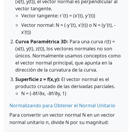
(x(t), y(t)), el vector normal es perpendicular al
vector tangente.
Vector tangente: r'(t) = (x'(t), y'(t))
Vector normal: N = (-y'(t), x'(t)) o N = (y'(t), -
x'(t))
Curva Paramétrica 3D:
Para una curva r(t) =
(x(t), y(t), z(t)), los vectores normales no son
únicos. Normalmente usamos conceptos como
el vector normal principal, que apunta en la
dirección de la curvatura de la curva.
Superficie z = f(x,y):
El vector normal es el
producto cruzado de las derivadas parciales.
N = (-∂f/∂x, -∂f/∂y, 1)
Normalizando para Obtener el Normal Unitario
Para convertir un vector normal N en un vector
normal unitario n, divide N por su magnitud: