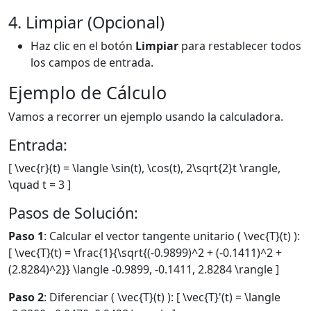
4. Limpiar (Opcional)
Haz clic en el botón
Limpiar
para restablecer todos
los campos de entrada.
Ejemplo de Cálculo
Vamos a recorrer un ejemplo usando la calculadora.
Entrada:
[ \vec{r}(t) = \langle \sin(t), \cos(t), 2\sqrt{2}t \rangle,
\quad t = 3 ]
Pasos de Solución:
Paso 1
: Calcular el vector tangente unitario ( \vec{T}(t) ):
[ \vec{T}(t) = \frac{1}{\sqrt{(-0.9899)^2 + (-0.1411)^2 +
(2.8284)^2}} \langle -0.9899, -0.1411, 2.8284 \rangle ]
Paso 2
: Diferenciar ( \vec{T}(t) ): [ \vec{T}'(t) = \langle