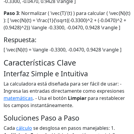
-0.3300, -0.0470, 0.9428 \rangle ]
Paso 3
: Normalizar ( \vec{T}'(t) ) para calcular ( \vec{N}(t)
): [ \vec{N}(t) = \frac{1}{\sqrt{(-0.3300)^2 + (-0.0470)^2 +
(0.9428)^2}} \langle -0.3300, -0.0470, 0.9428 \rangle ]
Respuesta:
[ \vec{N}(t) = \langle -0.3300, -0.0470, 0.9428 \rangle ]
Características Clave
Interfaz Simple e Intuitiva
La calculadora está diseñada para ser fácil de usar: -
Ingresa las entradas directamente como expresiones
matemáticas
. - Usa el botón
Limpiar
para restablecer
los campos instantáneamente.
Soluciones Paso a Paso
Cada
cálculo
se desglosa en pasos manejables: 1.