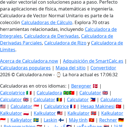
de valor vectorial con soluciones paso a paso. Perfecto
para aplicaciones de física, matemáticas e ingeniería.
Calculadora de Vector Normal Unitario es parte de la
colección
Calculadoras de Cálculo
. Explora 70 otras
herramientas relacionadas, incluyendo
Calculadora de
Integrales
,
Calculadora de Derivadas
,
Calculadora de
Derivadas Parciales
,
Calculadora de Rizo
y
Calculadora de
Límites
.
Acerca de Calculadora.now
|
Adquisición de SmartCalc.es
|
Calculadoras populares
|
Mapa del sitio
|
Convertidor
2026 © Calculadora.now - ⌚
La hora actual es 17:06:32
Calculadoras en otros idiomas: |
Beregner
🇩🇰 |
Calcolatrice
🇮🇹 |
Calculadora
🇧🇷🇵🇹 |
Calculator
🇬🇧 |
Calculator
🇬🇧 |
Calculator
🇷🇴 |
Calculator
🇵🇭 |
Calculator
🇺🇸 |
Calculator
🇸🇬 |
Calculatrice
🇫🇷 |
Hesap Makinesi
🇹🇷 |
Kalkulator
🇵🇱 |
Kalkulator
🇲🇾 |
Kalkulator
🇳🇴 |
Kalkulator
🇮🇩 |
Kalkylator
🇸🇪 |
Laskin
🇫🇮 |
Máy tính
🇻🇳 |
Rechner
🇩🇪
|
Rekenmachine
🇳🇱 |
آلة حاسبة
🇸🇦 |
เครื่องคิดเลข
🇹🇭 |
計算