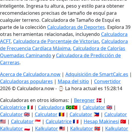
inteligente. Ingresa tu altura, peso y estilo para obtener
recomendaciones precisas de tamaño de esquí para
cualquier terreno. Calculadora de Tamaño de Esquí es
parte de la colección
Calculadoras de Deportes
. Explora 39
otras herramientas relacionadas, incluyendo
Calculadora
ACFT
,
Calculadora de Porcentaje de Victorias
,
Calculadora
de Frecuencia Cardíaca Máxima
,
Calculadora de Calorías
Quemadas Caminando
y
Calculadora de Predicción de
Carreras
.
Acerca de Calculadora.now
|
Adquisición de SmartCalc.es
|
Calculadoras populares
|
Mapa del sitio
|
Convertidor
2026 © Calculadora.now - ⌚
La hora actual es 15:28:15
Calculadoras en otros idiomas: |
Beregner
🇩🇰 |
Calcolatrice
🇮🇹 |
Calculadora
🇧🇷🇵🇹 |
Calculator
🇬🇧 |
Calculator
🇬🇧 |
Calculator
🇷🇴 |
Calculator
🇵🇭 |
Calculator
🇺🇸 |
Calculator
🇸🇬 |
Calculatrice
🇫🇷 |
Hesap Makinesi
🇹🇷 |
Kalkulator
🇵🇱 |
Kalkulator
🇲🇾 |
Kalkulator
🇳🇴 |
Kalkulator