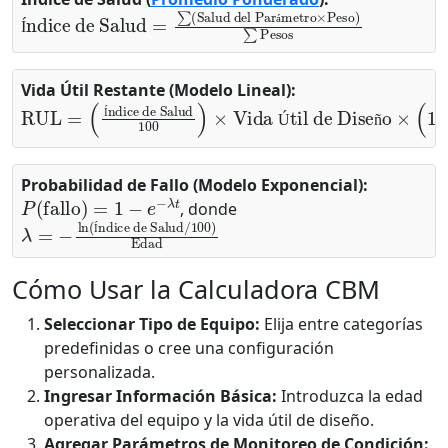
Índice de Salud
Salud del Parámetro
×
Peso
=
∑
)
∑
(
Pesos
á
Í
Vida Útil Restante (Modelo Lineal):
RUL
Edad del Equipo
=
(
Índice de Salud
Vida Útil de Diseño
100
)
×
)
Vida Útil de Diseño
×
Í
Ú
ñ
Probabilidad de Fallo (Modelo Exponencial):
P
(
fallo
)
=
1
−
e
−
λ
t
, donde
λ
Índice de Salud
=
−
ln
/
(
100
)
Edad
Í
Cómo Usar la Calculadora CBM
Seleccionar Tipo de Equipo:
Elija entre categorías
predefinidas o cree una configuración
personalizada.
Ingresar Información Básica:
Introduzca la edad
operativa del equipo y la vida útil de diseño.
Agregar Parámetros de Monitoreo de Condición: