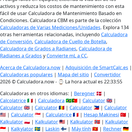
activos y reduzca los costos de mantenimiento con esta
fácil de usar Calculadora de Mantenimiento Basado en
Condiciones. Calculadora CBM es parte de la colección
Calculadoras de Varias Mediciones/Unidades
. Explora 134
otras herramientas relacionadas, incluyendo
Calculadora
de Conversión
,
Calculadora de Cuello de Botella
,
Calculadora de Grados a Radianes
,
Calculadora de
Radianes a Grados
y
Convierte mL a CC
.
Acerca de Calculadora.now
|
Adquisición de SmartCalc.es
|
Calculadoras populares
|
Mapa del sitio
|
Convertidor
2026 © Calculadora.now - ⌚
La hora actual es 22:33:56
Calculadoras en otros idiomas: |
Beregner
🇩🇰 |
Calcolatrice
🇮🇹 |
Calculadora
🇧🇷🇵🇹 |
Calculator
🇬🇧 |
Calculator
🇬🇧 |
Calculator
🇷🇴 |
Calculator
🇵🇭 |
Calculator
🇺🇸 |
Calculator
🇸🇬 |
Calculatrice
🇫🇷 |
Hesap Makinesi
🇹🇷 |
Kalkulator
🇵🇱 |
Kalkulator
🇲🇾 |
Kalkulator
🇳🇴 |
Kalkulator
🇮🇩 |
Kalkylator
🇸🇪 |
Laskin
🇫🇮 |
Máy tính
🇻🇳 |
Rechner
🇩🇪