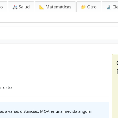
ro
🚑 Salud
📐 Matemáticas
📁 Otro
🔬 Ci
5
r esto
as a varias distancias. MOA es una medida angular