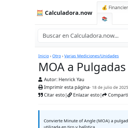
💰 Financie
🧮 Calculadora.now
📚
Calculadoras
Inicio
›
Otro
›
Varias Mediciones/Unidades
MOA a Pulgadas
Autor:
Henrick Yau
Imprimir esta página
- 18 de julio de 202
Citar esto
|
Enlazar esto
|
Comparti
Convierte Minute of Angle (MOA) a pulgad
utilizada en tiro y balística.