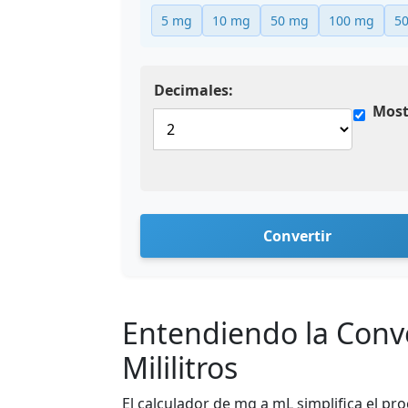
5 mg
10 mg
50 mg
100 mg
5
Decimales:
Most
Convertir
Entendiendo la Conv
Mililitros
El calculador de mg a mL simplifica el pr