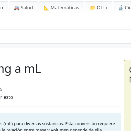
ro
🚑 Salud
📐 Matemáticas
📁 Otro
🔬 Ci
mg a mL
25
r esto
os (mL) para diversas sustancias. Esta conversión requiere
e la relación entre masa y volumen depende de ella.