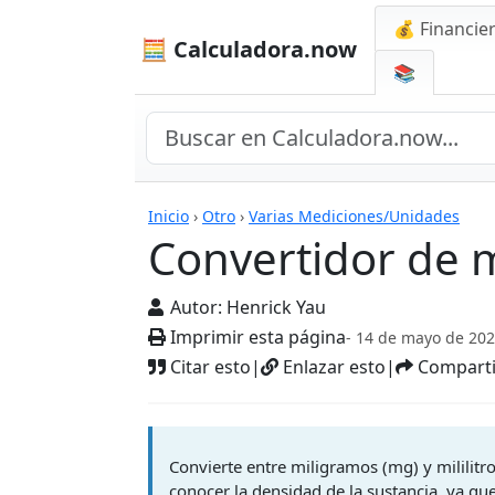
💰 Financie
🧮 Calculadora.now
📚
Calculadoras
Inicio
›
Otro
›
Varias Mediciones/Unidades
Convertidor de 
Autor:
Henrick Yau
Imprimir esta página
- 14 de mayo de 20
Citar esto
|
Enlazar esto
|
Comparti
Convierte entre miligramos (mg) y mililitr
conocer la densidad de la sustancia, ya qu