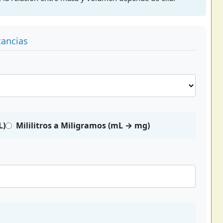
ancias
L)
Mililitros a Miligramos (mL → mg)