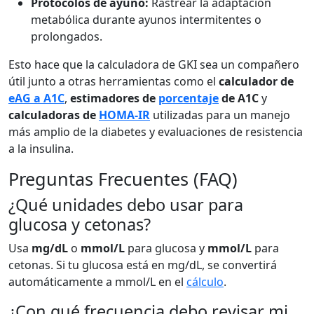
Protocolos de ayuno:
Rastrear la adaptación
metabólica durante ayunos intermitentes o
prolongados.
Esto hace que la calculadora de GKI sea un compañero
útil junto a otras herramientas como el
calculador de
eAG a A1C
,
estimadores de
porcentaje
de A1C
y
calculadoras de
HOMA-IR
utilizadas para un manejo
más amplio de la diabetes y evaluaciones de resistencia
a la insulina.
Preguntas Frecuentes (FAQ)
¿Qué unidades debo usar para
glucosa y cetonas?
Usa
mg/dL
o
mmol/L
para glucosa y
mmol/L
para
cetonas. Si tu glucosa está en mg/dL, se convertirá
automáticamente a mmol/L en el
cálculo
.
¿Con qué frecuencia debo revisar mi