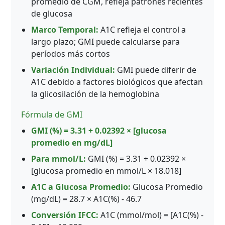
promedio de CGM, refleja patrones recientes
de glucosa
Marco Temporal:
A1C refleja el control a
largo plazo; GMI puede calcularse para
períodos más cortos
Variación Individual:
GMI puede diferir de
A1C debido a factores biológicos que afectan
la glicosilación de la hemoglobina
Fórmula de GMI
GMI (%) = 3.31 + 0.02392 × [glucosa
promedio en mg/dL]
Para mmol/L:
GMI (%) = 3.31 + 0.02392 ×
[glucosa promedio en mmol/L × 18.018]
A1C a Glucosa Promedio:
Glucosa Promedio
(mg/dL) = 28.7 × A1C(%) - 46.7
Conversión IFCC:
A1C (mmol/mol) = [A1C(%) -