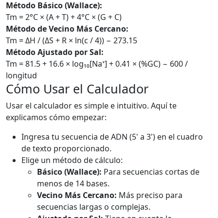
Método Básico (Wallace):
Tm = 2°C × (A + T) + 4°C × (G + C)
Método de Vecino Más Cercano:
Tm = ΔH / (ΔS + R × ln(c / 4)) − 273.15
Método Ajustado por Sal:
Tm = 81.5 + 16.6 × log₁₀[Na⁺] + 0.41 × (%GC) − 600 /
longitud
Cómo Usar el Calculador
Usar el calculador es simple e intuitivo. Aquí te
explicamos cómo empezar:
Ingresa tu secuencia de ADN (5' a 3') en el cuadro
de texto proporcionado.
Elige un método de cálculo:
Básico (Wallace):
Para secuencias cortas de
menos de 14 bases.
Vecino Más Cercano:
Más preciso para
secuencias largas o complejas.