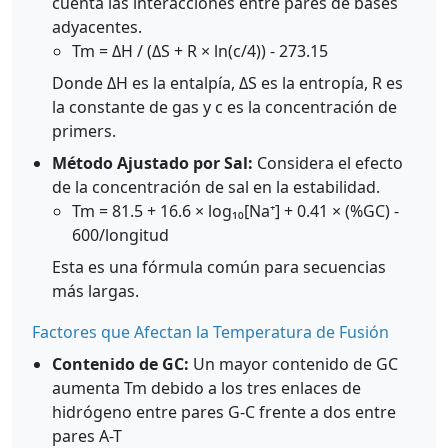
cuenta las interacciones entre pares de bases
adyacentes.
Tm = ΔH / (ΔS + R × ln(c/4)) - 273.15
Donde ΔH es la entalpía, ΔS es la entropía, R es
la constante de gas y c es la concentración de
primers.
Método Ajustado por Sal:
Considera el efecto
de la concentración de sal en la estabilidad.
Tm = 81.5 + 16.6 × log₁₀[Na⁺] + 0.41 × (%GC) -
600/longitud
Esta es una fórmula común para secuencias
más largas.
Factores que Afectan la Temperatura de Fusión
Contenido de GC:
Un mayor contenido de GC
aumenta Tm debido a los tres enlaces de
hidrógeno entre pares G-C frente a dos entre
pares A-T