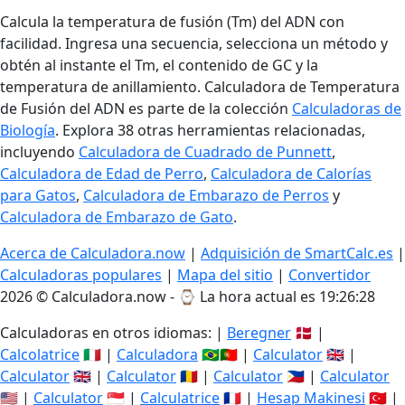
Calcula la temperatura de fusión (Tm) del ADN con
facilidad. Ingresa una secuencia, selecciona un método y
obtén al instante el Tm, el contenido de GC y la
temperatura de anillamiento. Calculadora de Temperatura
de Fusión del ADN es parte de la colección
Calculadoras de
Biología
. Explora 38 otras herramientas relacionadas,
incluyendo
Calculadora de Cuadrado de Punnett
,
Calculadora de Edad de Perro
,
Calculadora de Calorías
para Gatos
,
Calculadora de Embarazo de Perros
y
Calculadora de Embarazo de Gato
.
Acerca de Calculadora.now
|
Adquisición de SmartCalc.es
|
Calculadoras populares
|
Mapa del sitio
|
Convertidor
2026 © Calculadora.now - ⌚
La hora actual es 19:26:29
Calculadoras en otros idiomas: |
Beregner
🇩🇰 |
Calcolatrice
🇮🇹 |
Calculadora
🇧🇷🇵🇹 |
Calculator
🇬🇧 |
Calculator
🇬🇧 |
Calculator
🇷🇴 |
Calculator
🇵🇭 |
Calculator
🇺🇸 |
Calculator
🇸🇬 |
Calculatrice
🇫🇷 |
Hesap Makinesi
🇹🇷 |