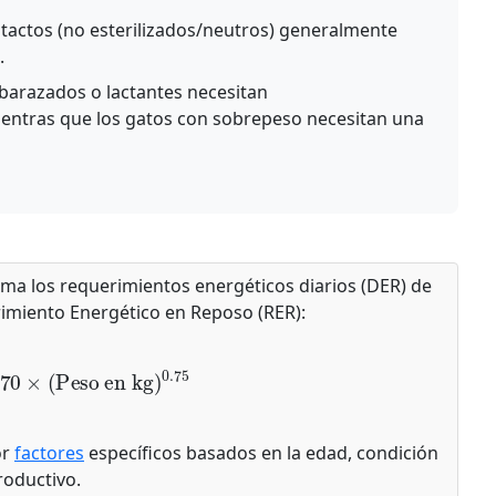
tactos (no esterilizados/neutros) generalmente
.
arazados o lactantes necesitan
mientras que los gatos con sobrepeso necesitan una
ma los requerimientos energéticos diarios (DER) de
rimiento Energético en Reposo (RER):
0
×
(
Peso en kg
)
0.75
or
factores
específicos basados en la edad, condición
roductivo.