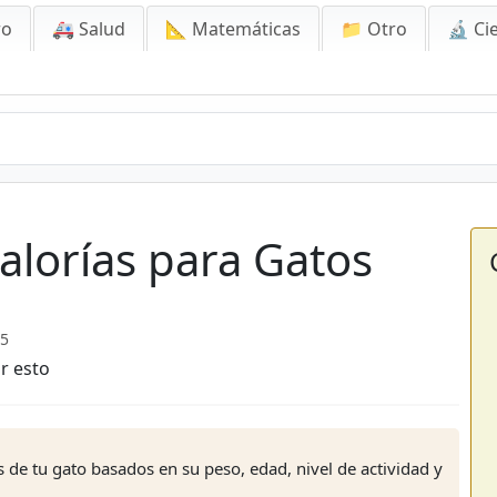
ro
🚑 Salud
📐 Matemáticas
📁 Otro
🔬 Ci
alorías para Gatos
25
r esto
s de tu gato basados en su peso, edad, nivel de actividad y