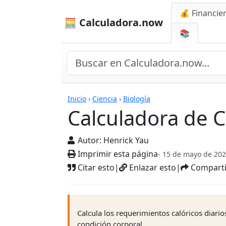
💰 Financie
🧮 Calculadora.now
📚
Calculadoras
Inicio
›
Ciencia
›
Biología
Calculadora de C
Autor:
Henrick Yau
Imprimir esta página
- 15 de mayo de 20
Citar esto
|
Enlazar esto
|
Comparti
Calcula los requerimientos calóricos diario
condición corporal.