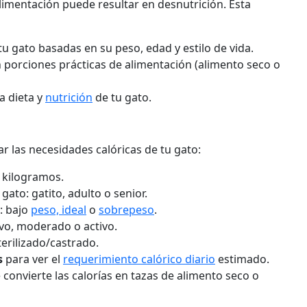
alimentación puede resultar en desnutrición. Esta
tu gato basadas en su peso, edad y estilo de vida.
n porciones prácticas de alimentación (alimento seco o
a dieta y
nutrición
de tu gato.
r las necesidades calóricas de tu gato:
o kilogramos.
gato: gatito, adulto o senior.
o: bajo
peso, ideal
o
sobrepeso
.
tivo, moderado o activo.
terilizado/castrado.
s
para ver el
requerimiento calórico diario
estimado.
 convierte las calorías en tazas de alimento seco o