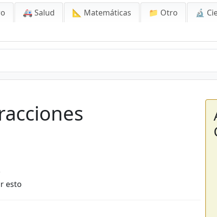
ro
🚑 Salud
📐 Matemáticas
📁 Otro
🔬 Ci
iones Equivalentes
racciones
5
r esto