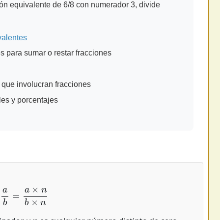
ón equivalente de 6/8 con numerador 3, divide
valentes
para sumar o restar fracciones
 que involucran fracciones
les y porcentajes
a
b
=
a
×
n
b
×
n
n