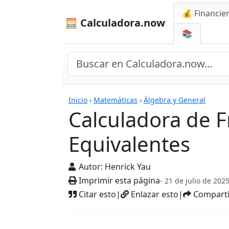
💰 Financie
🧮 Calculadora.now
📚
Calculadora de Fracc
Inicio
›
Matemáticas
›
Álgebra y General
Calculadora de F
Equivalentes
Autor:
Henrick Yau
Imprimir esta página
- 21 de julio de 202
Citar esto
|
Enlazar esto
|
Comparti