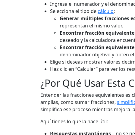
Ingresa el numerador y el denominador
Selecciona el tipo de
cálculo
:
Generar múltiples fracciones e
representan el mismo valor.
Encontrar fracción equivalente
deseado y la calculadora encuen
Encontrar fracción equivalent
denominador objetivo y obtén el
Elige si deseas mostrar valores decim
Haz clic en “Calcular” para ver los res
¿Por Qué Usar Esta C
Entender las fracciones equivalentes es 
amplias, como sumar fracciones,
simplif
simplifica ese proceso mientras mejora l
Aquí tienes lo que la hace útil:
Respuestas instantáneas
– no se ne