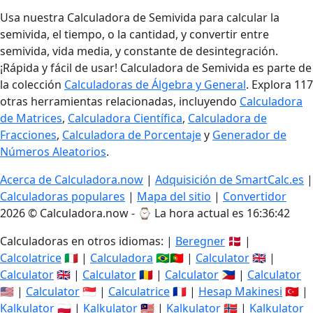
Usa nuestra Calculadora de Semivida para calcular la
semivida, el tiempo, o la cantidad, y convertir entre
semivida, vida media, y constante de desintegración.
¡Rápida y fácil de usar! Calculadora de Semivida es parte de
la colección
Calculadoras de Álgebra y General
. Explora 117
otras herramientas relacionadas, incluyendo
Calculadora
de Matrices
,
Calculadora Científica
,
Calculadora de
Fracciones
,
Calculadora de Porcentaje
y
Generador de
Números Aleatorios
.
Acerca de Calculadora.now
|
Adquisición de SmartCalc.es
|
Calculadoras populares
|
Mapa del sitio
|
Convertidor
2026 © Calculadora.now - ⌚
La hora actual es 16:36:43
Calculadoras en otros idiomas: |
Beregner
🇩🇰 |
Calcolatrice
🇮🇹 |
Calculadora
🇧🇷🇵🇹 |
Calculator
🇬🇧 |
Calculator
🇬🇧 |
Calculator
🇷🇴 |
Calculator
🇵🇭 |
Calculator
🇺🇸 |
Calculator
🇸🇬 |
Calculatrice
🇫🇷 |
Hesap Makinesi
🇹🇷 |
Kalkulator
🇵🇱 |
Kalkulator
🇲🇾 |
Kalkulator
🇳🇴 |
Kalkulator