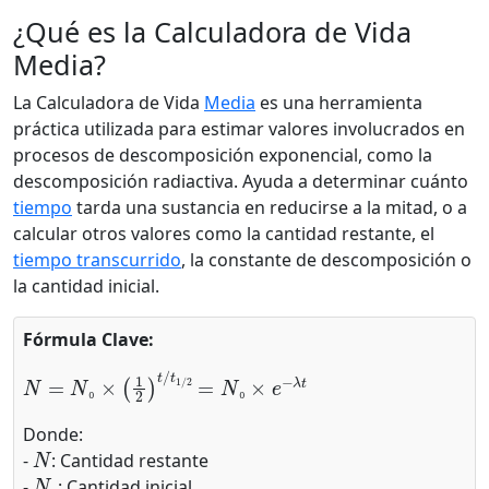
¿Qué es la Calculadora de Vida
Media?
La Calculadora de Vida
Media
es una herramienta
práctica utilizada para estimar valores involucrados en
procesos de descomposición exponencial, como la
descomposición radiactiva. Ayuda a determinar cuánto
tiempo
tarda una sustancia en reducirse a la mitad, o a
calcular otros valores como la cantidad restante, el
tiempo transcurrido
, la constante de descomposición o
la cantidad inicial.
Fórmula Clave:
N
=
N
₀
×
(
1
2
)
t
/
t
1
/
2
=
N
₀
×
e
−
λ
t
₀
₀
Donde:
N
-
: Cantidad restante
N
₀
-
: Cantidad inicial