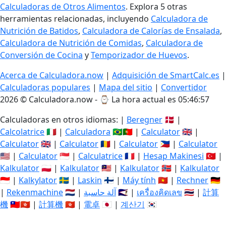
Calculadoras de Otros Alimentos
. Explora 5 otras
herramientas relacionadas, incluyendo
Calculadora de
Nutrición de Batidos
,
Calculadora de Calorías de Ensalada
,
Calculadora de Nutrición de Comidas
,
Calculadora de
Conversión de Cocina
y
Temporizador de Huevos
.
Acerca de Calculadora.now
|
Adquisición de SmartCalc.es
|
Calculadoras populares
|
Mapa del sitio
|
Convertidor
2026 © Calculadora.now - ⌚
La hora actual es 05:46:57
Calculadoras en otros idiomas: |
Beregner
🇩🇰 |
Calcolatrice
🇮🇹 |
Calculadora
🇧🇷🇵🇹 |
Calculator
🇬🇧 |
Calculator
🇬🇧 |
Calculator
🇷🇴 |
Calculator
🇵🇭 |
Calculator
🇺🇸 |
Calculator
🇸🇬 |
Calculatrice
🇫🇷 |
Hesap Makinesi
🇹🇷 |
Kalkulator
🇵🇱 |
Kalkulator
🇲🇾 |
Kalkulator
🇳🇴 |
Kalkulator
🇮🇩 |
Kalkylator
🇸🇪 |
Laskin
🇫🇮 |
Máy tính
🇻🇳 |
Rechner
🇩🇪
|
Rekenmachine
🇳🇱 |
آلة حاسبة
🇸🇦 |
เครื่องคิดเลข
🇹🇭 |
計算
機
🇹🇼🇭🇰 |
計算機
🇭🇰 |
電卓
🇯🇵 |
계산기
🇰🇷