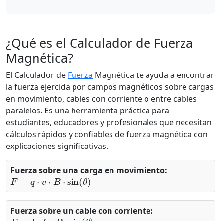
¿Qué es el Calculador de Fuerza
Magnética?
El Calculador de
Fuerza
Magnética te ayuda a encontrar
la fuerza ejercida por campos magnéticos sobre cargas
en movimiento, cables con corriente o entre cables
paralelos. Es una herramienta práctica para
estudiantes, educadores y profesionales que necesitan
cálculos rápidos y confiables de fuerza magnética con
explicaciones significativas.
Fuerza sobre una carga en movimiento:
F
=
q
⋅
v
⋅
B
⋅
sin
(
θ
)
Fuerza sobre un cable con corriente:
F
=
I
⋅
L
⋅
B
⋅
sin
(
θ
)