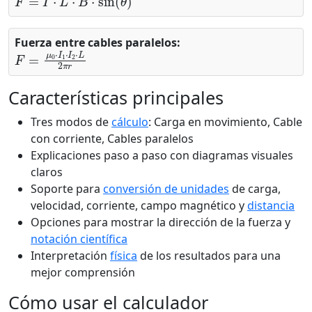
Fuerza entre cables paralelos:
F
=
μ
0
⋅
I
1
⋅
I
2
⋅
L
2
π
r
Características principales
Tres modos de
cálculo
: Carga en movimiento, Cable
con corriente, Cables paralelos
Explicaciones paso a paso con diagramas visuales
claros
Soporte para
conversión de unidades
de carga,
velocidad, corriente, campo magnético y
distancia
Opciones para mostrar la dirección de la fuerza y
notación científica
Interpretación
física
de los resultados para una
mejor comprensión
Cómo usar el calculador