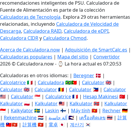
recomendaciones inteligentes de PSU. Calculadora de
Fuente de Alimentación es parte de la colección
Calculadoras de Tecnología
. Explora 29 otras herramientas
relacionadas, incluyendo
Calculadora de Velocidad de
Descarga
,
Calculadora RAID
,
Calculadora de eDPI
,
Calculadora CIDR
y
Calculadora Chmod
.
Acerca de Calculadora.now
|
Adquisición de SmartCalc.es
|
Calculadoras populares
|
Mapa del sitio
|
Convertidor
2026 © Calculadora.now - ⌚
La hora actual es 07:20:54
Calculadoras en otros idiomas: |
Beregner
🇩🇰 |
Calcolatrice
🇮🇹 |
Calculadora
🇧🇷🇵🇹 |
Calculator
🇬🇧 |
Calculator
🇬🇧 |
Calculator
🇷🇴 |
Calculator
🇵🇭 |
Calculator
🇺🇸 |
Calculator
🇸🇬 |
Calculatrice
🇫🇷 |
Hesap Makinesi
🇹🇷 |
Kalkulator
🇵🇱 |
Kalkulator
🇲🇾 |
Kalkulator
🇳🇴 |
Kalkulator
🇮🇩 |
Kalkylator
🇸🇪 |
Laskin
🇫🇮 |
Máy tính
🇻🇳 |
Rechner
🇩🇪
|
Rekenmachine
🇳🇱 |
آلة حاسبة
🇸🇦 |
เครื่องคิดเลข
🇹🇭 |
計算
機
🇹🇼🇭🇰 |
計算機
🇭🇰 |
電卓
🇯🇵 |
계산기
🇰🇷