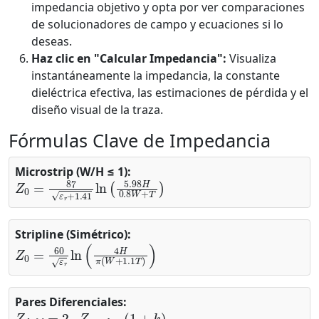
impedancia objetivo y opta por ver comparaciones
de solucionadores de campo y ecuaciones si lo
deseas.
Haz clic en "Calcular Impedancia":
Visualiza
instantáneamente la impedancia, la constante
dieléctrica efectiva, las estimaciones de pérdida y el
diseño visual de la traza.
Fórmulas Clave de Impedancia
Microstrip (W/H ≤ 1):
Z
0
=
87
ε
r
+
1.41
ln
(
5.98
H
0.8
W
+
T
)
Stripline (Simétrico):
Z
0
=
60
ε
r
ln
(
4
H
π
(
W
+
1.1
T
)
)
Pares Diferenciales:
Z
d
i
f
=
2
⋅
Z
s
i
n
g
l
e
⋅
(
1
+
k
)