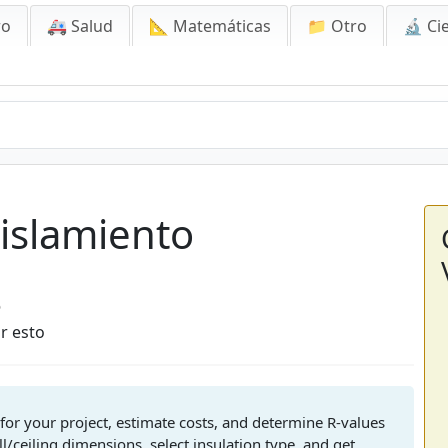
ro
🚑 Salud
📐 Matemáticas
📁 Otro
🔬 Ci
islamiento
6
r esto
for your project, estimate costs, and determine R-values
/ceiling dimensions, select insulation type, and get