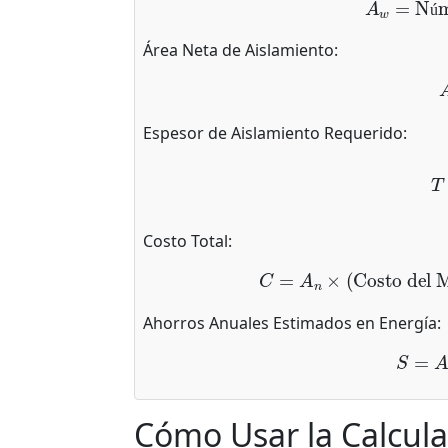
A
w
=
Núme
ú
Área Neta de Aislamiento:
Espesor de Aislamiento Requerido:
T
=
R
des
Costo Total:
C
=
A
n
×
(
Costo del Ma
Ahorros Anuales Estimados en Energía:
S
=
A
n
Cómo Usar la Calcul