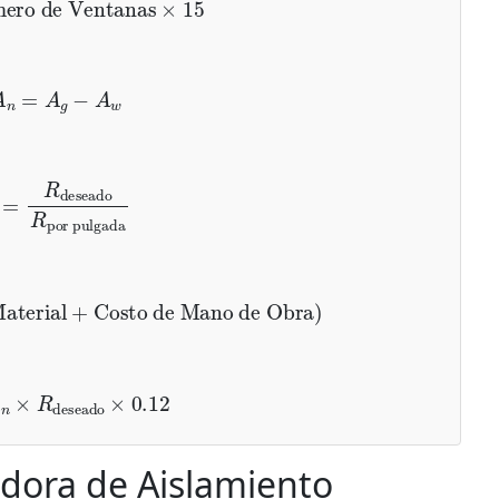
ro de Ventanas
×
15
A
n
=
A
g
−
A
w
eado
R
por pulgada
terial
+
Costo de Mano de Obra
)
×
R
deseado
×
0.12
adora de Aislamiento