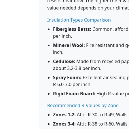
resists heat flow. The higher the R-val
value needed depends on your climate
Insulation Types Comparison
Fiberglass Batts:
Common, affordabl
per inch.
Mineral Wool:
Fire resistant and g
inch.
Cellulose:
Made from recycled paper
about 3.2-3.8 per inch.
Spray Foam:
Excellent air sealing p
R-6.0-7.0 per inch.
Rigid Foam Board:
High R-value pe
Recommended R-Values by Zone
Zones 1-2:
Attic R-30 to R-49, Walls
Zones 3-4:
Attic R-38 to R-60, Walls