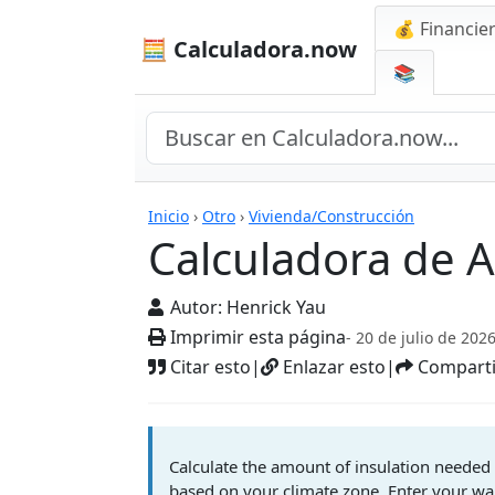
💰 Financie
🧮 Calculadora.now
📚
Calculadoras
Inicio
›
Otro
›
Vivienda/Construcción
Calculadora de A
Autor:
Henrick Yau
Imprimir esta página
- 20 de julio de 202
Citar esto
|
Enlazar esto
|
Comparti
Calculate the amount of insulation needed 
based on your climate zone. Enter your wall