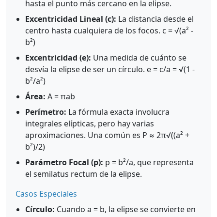
hasta el punto más cercano en la elipse.
Excentricidad Lineal (c):
La distancia desde el
centro hasta cualquiera de los focos. c = √(a² -
b²)
Excentricidad (e):
Una medida de cuánto se
desvía la elipse de ser un círculo. e = c/a = √(1 -
b²/a²)
Área:
A = πab
Perímetro:
La fórmula exacta involucra
integrales elípticas, pero hay varias
aproximaciones. Una común es P ≈ 2π√((a² +
b²)/2)
Parámetro Focal (p):
p = b²/a, que representa
el semilatus rectum de la elipse.
Casos Especiales
Círculo:
Cuando a = b, la elipse se convierte en