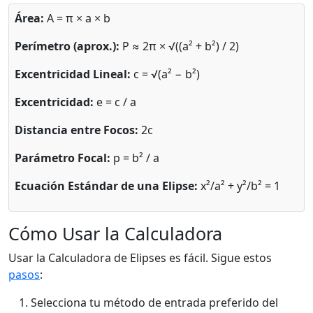
Área:
A = π × a × b
Perímetro (aprox.):
P ≈ 2π × √((a² + b²) / 2)
Excentricidad Lineal:
c = √(a² − b²)
Excentricidad:
e = c / a
Distancia entre Focos:
2c
Parámetro Focal:
p = b² / a
Ecuación Estándar de una Elipse:
x²/a² + y²/b² = 1
Cómo Usar la Calculadora
Usar la Calculadora de Elipses es fácil. Sigue estos
pasos
:
Selecciona tu método de entrada preferido del