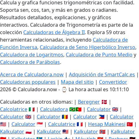
Calcula y grafica funciones trigonométricas con facilidad.
Soporta sen, cos, tan, y más en grados o radianes.
Resultados detallados, explicaciones, y gráficos
interactivos. Calculadora de Trigonometría es parte de la
colección
Calculadoras de Álgebra II
. Explora 59 otras
herramientas relacionadas, incluyendo
Calculadora de
Función Inversa
,
Calculadora de Seno Hiperbólico Inverso
,
Calculadora de Logaritmos
,
Calculadora de Punto Medio
y
Calculadora de Parábolas
.
Acerca de Calculadora.now
|
Adquisición de SmartCalc.es
|
Calculadoras populares
|
Mapa del sitio
|
Convertidor
2026 © Calculadora.now - ⌚
La hora actual es 10:11:11
Calculadoras en otros idiomas: |
Beregner
🇩🇰 |
Calcolatrice
🇮🇹 |
Calculadora
🇧🇷🇵🇹 |
Calculator
🇬🇧 |
Calculator
🇬🇧 |
Calculator
🇷🇴 |
Calculator
🇵🇭 |
Calculator
🇺🇸 |
Calculator
🇸🇬 |
Calculatrice
🇫🇷 |
Hesap Makinesi
🇹🇷 |
Kalkulator
🇵🇱 |
Kalkulator
🇲🇾 |
Kalkulator
🇳🇴 |
Kalkulator