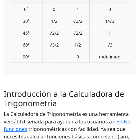
0°
0
1
0
30°
1/2
√3/2
1/√3
45°
√2/2
√2/2
1
60°
√3/2
1/2
√3
90°
1
0
indefinido
Introducción a la Calculadora de
Trigonometría
La Calculadora de Trigonometría es una herramienta
versátil diseñada para ayudar a los usuarios a
resolver
funciones
trigonométricas con facilidad. Ya sea que
necesites calcular funciones básicas como seno (sin),