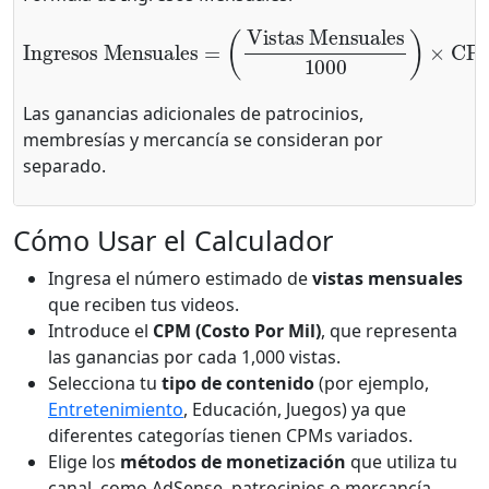
Vistas Mensuales
Ingresos Mensuales
1000
Multiplicador de Tipo de Contenido
)
×
CPM
×
=
(
Las ganancias adicionales de patrocinios,
membresías y mercancía se consideran por
separado.
Cómo Usar el Calculador
Ingresa el número estimado de
vistas mensuales
que reciben tus videos.
Introduce el
CPM (Costo Por Mil)
, que representa
las ganancias por cada 1,000 vistas.
Selecciona tu
tipo de contenido
(por ejemplo,
Entretenimiento
, Educación, Juegos) ya que
diferentes categorías tienen CPMs variados.
Elige los
métodos de monetización
que utiliza tu
canal, como AdSense, patrocinios o mercancía.