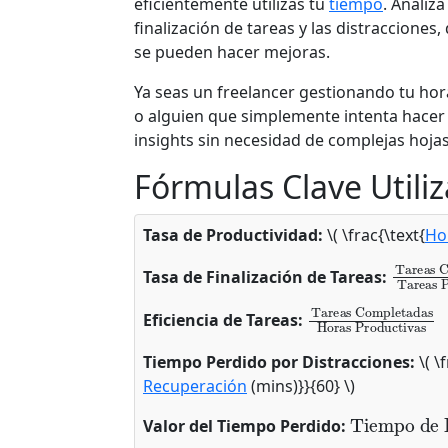
eficientemente utilizas tu
tiempo
. Analiz
finalización de tareas y las distraccione
se pueden hacer mejoras.
Ya seas un freelancer gestionando tu hor
o alguien que simplemente intenta hacer 
insights sin necesidad de complejas hoja
Fórmulas Clave Utili
Tasa de Productividad:
\( \frac{\text{
Ho
Tareas C
Tareas Pl
Tasa de Finalización de Tareas:
Tareas Completadas
Horas Productivas
Eficiencia de Tareas:
Tiempo Perdido por Distracciones:
\( \
Recuperación
(mins)}}{60} \)
Tiempo de 
Valor por Hora
Valor del Tiempo Perdido: