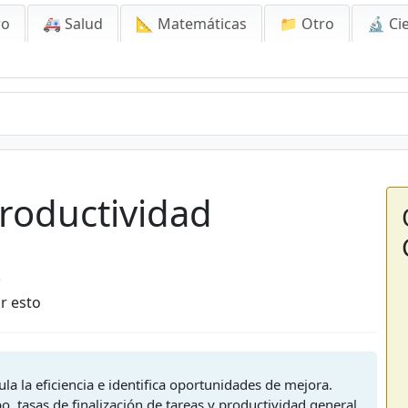
ro
🚑 Salud
📐 Matemáticas
📁 Otro
🔬 Ci
ctividad
roductividad
5
r esto
ula la eficiencia e identifica oportunidades de mejora.
o, tasas de finalización de tareas y productividad general