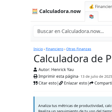
💰 Financie
🧮 Calculadora.now
📚
Calculadora de Produ
Inicio
›
Financiero
›
Otras Finanzas
Calculadora de P
Autor:
Henrick Yau
Imprimir esta página
- 13 de julio de 202
Citar esto
|
Enlazar esto
|
Comparti
Analiza tus métricas de productividad, calc
Realiza un seguimiento de tu uso del tiemp