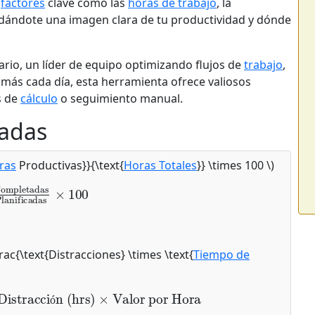
a
factores
clave como las
horas de trabajo
, la
s, dándote una imagen clara de tu productividad y dónde
ario, un líder de equipo optimizando flujos de
trabajo
,
más cada día, esta herramienta ofrece valiosos
s de
cálculo
o seguimiento manual.
zadas
ras
Productivas}}{\text{
Horas Totales
}} \times 100 \)
ompletadas
anificadas
×
100
frac{\text{Distracciones} \times \text{
Tiempo de
Distracción (hrs)
×
ó