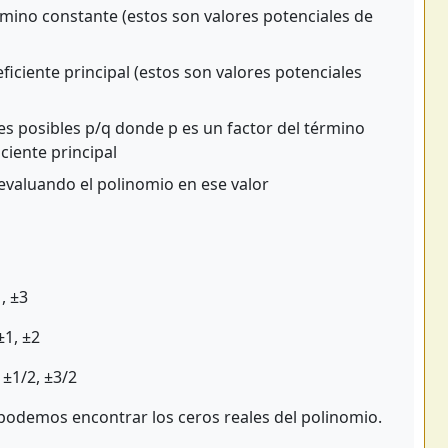
rmino constante (estos son valores potenciales de
iciente principal (estos son valores potenciales
s posibles p/q donde p es un factor del término
ciente principal
evaluando el polinomio en ese valor
, ±3
±1, ±2
 ±1/2, ±3/2
 podemos encontrar los ceros reales del polinomio.