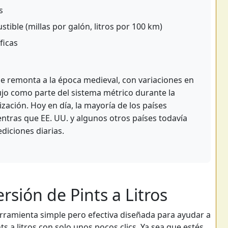
s
ible (millas por galón, litros por 100 km)
ficas
 se remonta a la época medieval, con variaciones en
odujo como parte del sistema métrico durante la
zación. Hoy en día, la mayoría de los países
mientras que EE. UU. y algunos otros países todavía
diciones diarias.
rsión de Pints a Litros
herramienta simple pero efectiva diseñada para ayudar a
s a litros con solo unos pocos clics. Ya sea que estés