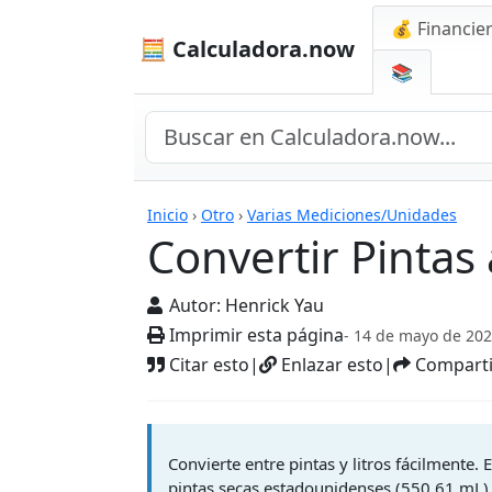
💰 Financie
🧮 Calculadora.now
📚
Calculadoras
Inicio
›
Otro
›
Varias Mediciones/Unidades
Convertir Pintas 
Autor:
Henrick Yau
Imprimir esta página
- 14 de mayo de 20
Citar esto
|
Enlazar esto
|
Comparti
Convierte entre pintas y litros fácilmente.
pintas secas estadounidenses (550.61 mL) 