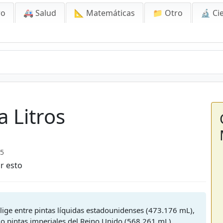
ro
🚑 Salud
📐 Matemáticas
📁 Otro
🔬 Ci
a Litros
25
r esto
 Elige entre pintas líquidas estadounidenses (473.176 mL),
o pintas imperiales del Reino Unido (568.261 mL).