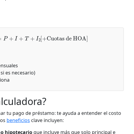
I)
=
P
+
I
+
T
+
I
2
[
+
Cuotas de HOA
]
ensuales
i es necesario)
ciona
alculadora?
mar tu pago de préstamo: te ayuda a entender el costo
Los
beneficios
clave incluyen:
o hipotecario
que incluye más que solo principal e