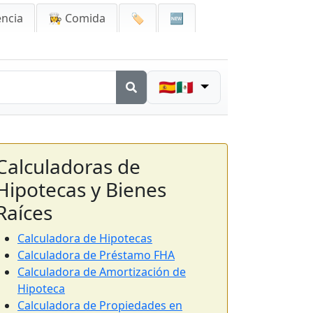
encia
👩‍🍳 Comida
🏷️
🆕
🇪🇸🇲🇽
Calculadoras de
Hipotecas y Bienes
Raíces
Calculadora de Hipotecas
Calculadora de Préstamo FHA
Calculadora de Amortización de
Hipoteca
Calculadora de Propiedades en