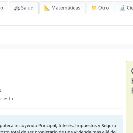
ro
🚑 Salud
📐 Matemáticas
📁 Otro
🔬 Ci
5
r esto
poteca incluyendo Principal, Interés, Impuestos y Seguro
costo total de ser propietario de una vivienda más allá del