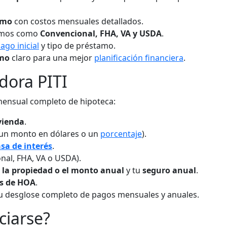
amo
con costos mensuales detallados.
tamos como
Convencional, FHA, VA y USDA
.
ago inicial
y tipo de préstamo.
amo
claro para una mejor
planificación financiera
.
dora PITI
mensual completo de hipoteca:
vienda
.
un monto en dólares o un
porcentaje
).
asa de interés
.
nal, FHA, VA o USDA).
 la propiedad o el monto anual
y tu
seguro anual
.
s de HOA
.
u desglose completo de pagos mensuales y anuales.
ciarse?