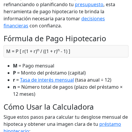
refinanciando o planificando tu
presupuesto
, esta
herramienta de pago hipotecario te brinda la
información necesaria para tomar
decisiones
financieras
con confianza.
Fórmula de Pago Hipotecario
n
n
M = P [ r(1 + r)
/ ((1 + r)
- 1) ]
M
= Pago mensual
P
= Monto del préstamo (capital)
r
=
Tasa de interés mensual
(tasa anual ÷ 12)
n
= Número total de pagos (plazo del préstamo ×
12 meses)
Cómo Usar la Calculadora
Sigue estos pasos para calcular tu desglose mensual de
hipoteca y obtener una imagen clara de tu
préstamo
hipotecario
: