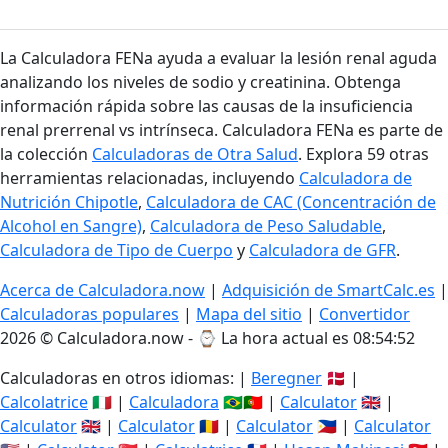
La Calculadora FENa ayuda a evaluar la lesión renal aguda
analizando los niveles de sodio y creatinina. Obtenga
información rápida sobre las causas de la insuficiencia
renal prerrenal vs intrínseca. Calculadora FENa es parte de
la colección
Calculadoras de Otra Salud
. Explora 59 otras
herramientas relacionadas, incluyendo
Calculadora de
Nutrición Chipotle
,
Calculadora de CAC (Concentración de
Alcohol en Sangre)
,
Calculadora de Peso Saludable
,
Calculadora de Tipo de Cuerpo
y
Calculadora de GFR
.
Acerca de Calculadora.now
|
Adquisición de SmartCalc.es
|
Calculadoras populares
|
Mapa del sitio
|
Convertidor
2026 © Calculadora.now - ⌚
La hora actual es 08:54:53
Calculadoras en otros idiomas: |
Beregner
🇩🇰 |
Calcolatrice
🇮🇹 |
Calculadora
🇧🇷🇵🇹 |
Calculator
🇬🇧 |
Calculator
🇬🇧 |
Calculator
🇷🇴 |
Calculator
🇵🇭 |
Calculator