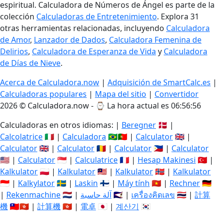
espiritual. Calculadora de Números de Ángel es parte de la
colección
Calculadoras de Entretenimiento
. Explora 31
otras herramientas relacionadas, incluyendo
Calculadora
de Amor
,
Lanzador de Dados
,
Calculadora Femenina de
Delirios
,
Calculadora de Esperanza de Vida
y
Calculadora
de Días de Nieve
.
Acerca de Calculadora.now
|
Adquisición de SmartCalc.es
|
Calculadoras populares
|
Mapa del sitio
|
Convertidor
2026 © Calculadora.now - ⌚
La hora actual es 06:56:56
Calculadoras en otros idiomas: |
Beregner
🇩🇰 |
Calcolatrice
🇮🇹 |
Calculadora
🇧🇷🇵🇹 |
Calculator
🇬🇧 |
Calculator
🇬🇧 |
Calculator
🇷🇴 |
Calculator
🇵🇭 |
Calculator
🇺🇸 |
Calculator
🇸🇬 |
Calculatrice
🇫🇷 |
Hesap Makinesi
🇹🇷 |
Kalkulator
🇵🇱 |
Kalkulator
🇲🇾 |
Kalkulator
🇳🇴 |
Kalkulator
🇮🇩 |
Kalkylator
🇸🇪 |
Laskin
🇫🇮 |
Máy tính
🇻🇳 |
Rechner
🇩🇪
|
Rekenmachine
🇳🇱 |
آلة حاسبة
🇸🇦 |
เครื่องคิดเลข
🇹🇭 |
計算
機
🇹🇼🇭🇰 |
計算機
🇭🇰 |
電卓
🇯🇵 |
계산기
🇰🇷