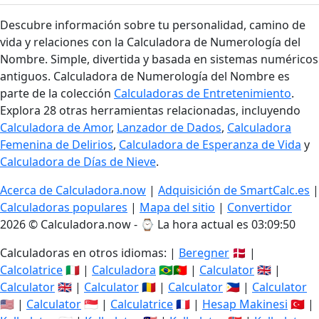
Descubre información sobre tu personalidad, camino de
vida y relaciones con la Calculadora de Numerología del
Nombre. Simple, divertida y basada en sistemas numéricos
antiguos. Calculadora de Numerología del Nombre es
parte de la colección
Calculadoras de Entretenimiento
.
Explora 28 otras herramientas relacionadas, incluyendo
Calculadora de Amor
,
Lanzador de Dados
,
Calculadora
Femenina de Delirios
,
Calculadora de Esperanza de Vida
y
Calculadora de Días de Nieve
.
Acerca de Calculadora.now
|
Adquisición de SmartCalc.es
|
Calculadoras populares
|
Mapa del sitio
|
Convertidor
2026 © Calculadora.now - ⌚
La hora actual es 03:09:51
Calculadoras en otros idiomas: |
Beregner
🇩🇰 |
Calcolatrice
🇮🇹 |
Calculadora
🇧🇷🇵🇹 |
Calculator
🇬🇧 |
Calculator
🇬🇧 |
Calculator
🇷🇴 |
Calculator
🇵🇭 |
Calculator
🇺🇸 |
Calculator
🇸🇬 |
Calculatrice
🇫🇷 |
Hesap Makinesi
🇹🇷 |